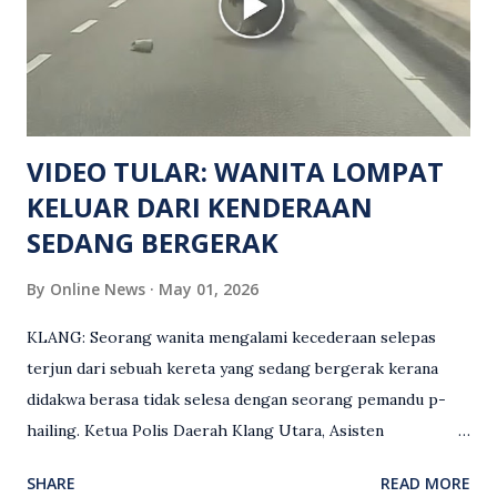
keluar dari lokasi oleh kenalannya. Polis kini sedang giat
mengesan dua suspek yang masih bebas bagi membantu
siasatan lanjut. Kes disiasat mengikut Seksyen 302 Kanun
Keseksaan kerana membunuh. Orang ramai yang mempunyai
maklumat diminta t...
VIDEO TULAR: WANITA LOMPAT
KELUAR DARI KENDERAAN
SEDANG BERGERAK
By
Online News
May 01, 2026
KLANG: Seorang wanita mengalami kecederaan selepas
terjun dari sebuah kereta yang sedang bergerak kerana
didakwa berasa tidak selesa dengan seorang pemandu p-
hailing. Ketua Polis Daerah Klang Utara, Asisten
Komisioner S. Vijaya Rao, dalam satu kenyataan pada Sabtu
SHARE
READ MORE
(2 Mei), berkata pemandu berusia 47 tahun itu telah