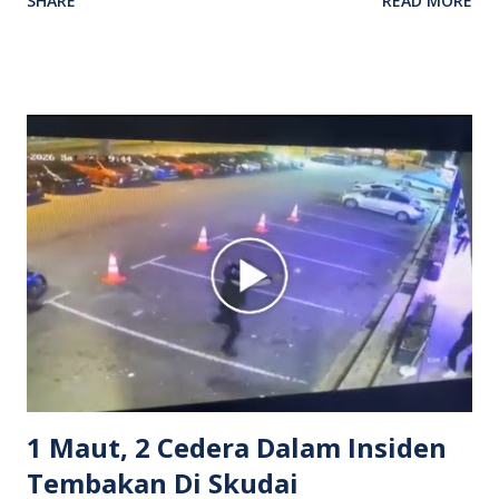
SHARE
READ MORE
antara seorang lelaki warga asing dengan pemandu Grab
dipercayai berlaku selepas lelaki tersebut memarahi
isterinya di dalam kenderaan e-hailing berkenaan. Rakaman
itu turut menunjukkan suasana tegang apabila pemandu
Grab bertindak mempertahankan wanita terbabit sebelum
berlaku pertikaman lidah antara kedua-dua pihak. Video
berkenaan kini tular di media sosial dan mendapat pelbagai
reaksi orang ramai. Antara komen orang awam yang tular di
media sosial mengenai insiden tersebut ialah ramai yang
meluahkan rasa marah terhadap tindakan lelaki berkenaan
serta memuji pemandu Grab kerana campur tangan.
Sebahagian netizen turut meminta pihak berkuasa
mengambil tindakan tegas, manakala ada yang bersimpati
terhadap wanita dipercayai menjadi mangs...
1 Maut, 2 Cedera Dalam Insiden
Tembakan Di Skudai