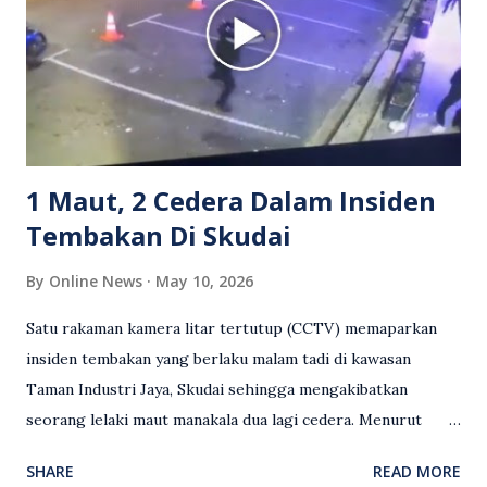
media sosial mengenai insiden tersebut ialah ramai yang
meluahkan rasa marah terhadap tindakan lelaki berkenaan
serta memuji pemandu Grab kerana campur tangan.
Sebahagian netizen turut meminta pihak berkuasa
mengambil tindakan tegas, manakala ada yang bersimpati
terhadap wanita dipercayai menjadi mangs...
1 Maut, 2 Cedera Dalam Insiden
Tembakan Di Skudai
By
Online News
May 10, 2026
Satu rakaman kamera litar tertutup (CCTV) memaparkan
insiden tembakan yang berlaku malam tadi di kawasan
Taman Industri Jaya, Skudai sehingga mengakibatkan
seorang lelaki maut manakala dua lagi cedera. Menurut
kenyataan media yang dikeluarkan Polis Diraja Malaysia,
SHARE
READ MORE
kejadian berlaku sekitar jam 11 malam dan pihak polis