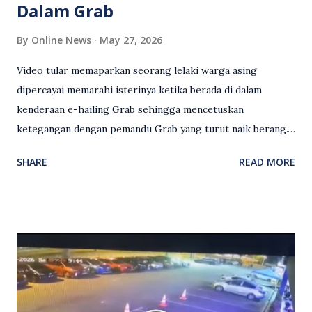
Dalam Grab
By
Online News
May 27, 2026
Video tular memaparkan seorang lelaki warga asing
dipercayai memarahi isterinya ketika berada di dalam
kenderaan e-hailing Grab sehingga mencetuskan
ketegangan dengan pemandu Grab yang turut naik berang.
Video rakaman CCTV memaparkan detik pertengkaran
SHARE
READ MORE
antara seorang lelaki warga asing dengan pemandu Grab
dipercayai berlaku selepas lelaki tersebut memarahi
isterinya di dalam kenderaan e-hailing berkenaan. Rakaman
itu turut menunjukkan suasana tegang apabila pemandu
Grab bertindak mempertahankan wanita terbabit sebelum
berlaku pertikaman lidah antara kedua-dua pihak. Video
berkenaan kini tular di media sosial dan mendapat pelbagai
reaksi orang ramai. Antara komen orang awam yang tular di