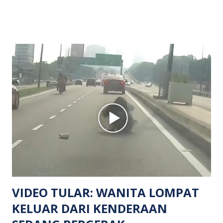
menerima maklumat berkaitan insiden tembakan melibatkan
mangsa lelaki tempatan berusia 27 tahun. Siasatan awal
mendapati kejadian berlaku di hadapan sebuah pusat
hiburan di kawasan berkenaan. Seorang mangsa disahkan
meninggal dunia di lokasi kejadian akibat terkena tembakan,
manakala seorang lagi mangsa mengalami kecederaan.
Turut dipercayai terdapat seorang lagi individu cedera
namun identitinya masih belum dikenal pasti selepas dibawa
keluar dari lokasi oleh kenalannya. Polis kini sedang giat
mengesan dua suspek yang masih bebas bagi membantu
siasatan lanjut. Kes disiasat mengikut Seksyen 302 Kanun
Keseksaan kerana membunuh. Orang ramai yang mempunyai
maklumat diminta t...
VIDEO TULAR: WANITA LOMPAT
KELUAR DARI KENDERAAN