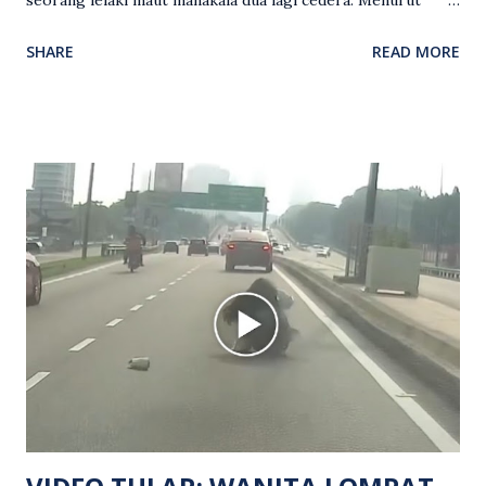
seorang lelaki maut manakala dua lagi cedera. Menurut
kenyataan media yang dikeluarkan Polis Diraja Malaysia,
SHARE
READ MORE
kejadian berlaku sekitar jam 11 malam dan pihak polis
menerima maklumat berkaitan insiden tembakan melibatkan
mangsa lelaki tempatan berusia 27 tahun. Siasatan awal
mendapati kejadian berlaku di hadapan sebuah pusat
hiburan di kawasan berkenaan. Seorang mangsa disahkan
meninggal dunia di lokasi kejadian akibat terkena tembakan,
manakala seorang lagi mangsa mengalami kecederaan.
Turut dipercayai terdapat seorang lagi individu cedera
namun identitinya masih belum dikenal pasti selepas dibawa
keluar dari lokasi oleh kenalannya. Polis kini sedang giat
mengesan dua suspek yang masih bebas bagi membantu
siasatan lanjut. Kes disiasat mengikut Seksyen 302 Kanun
Keseksaan kerana membunuh. Orang ramai yang mempunyai
maklumat diminta t...