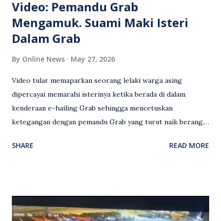
Video: Pemandu Grab
Mengamuk. Suami Maki Isteri
Dalam Grab
By
Online News
May 27, 2026
Video tular memaparkan seorang lelaki warga asing
dipercayai memarahi isterinya ketika berada di dalam
kenderaan e-hailing Grab sehingga mencetuskan
ketegangan dengan pemandu Grab yang turut naik berang.
Video rakaman CCTV memaparkan detik pertengkaran
SHARE
READ MORE
antara seorang lelaki warga asing dengan pemandu Grab
dipercayai berlaku selepas lelaki tersebut memarahi
isterinya di dalam kenderaan e-hailing berkenaan. Rakaman
itu turut menunjukkan suasana tegang apabila pemandu
Grab bertindak mempertahankan wanita terbabit sebelum
berlaku pertikaman lidah antara kedua-dua pihak. Video