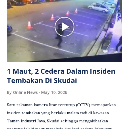
berkenaan kini tular di media sosial dan mendapat pelbagai
reaksi orang ramai. Antara komen orang awam yang tular di
media sosial mengenai insiden tersebut ialah ramai yang
meluahkan rasa marah terhadap tindakan lelaki berkenaan
serta memuji pemandu Grab kerana campur tangan.
Sebahagian netizen turut meminta pihak berkuasa
mengambil tindakan tegas, manakala ada yang bersimpati
terhadap wanita dipercayai menjadi mangs...
1 Maut, 2 Cedera Dalam Insiden
Tembakan Di Skudai
By
Online News
May 10, 2026
Satu rakaman kamera litar tertutup (CCTV) memaparkan
insiden tembakan yang berlaku malam tadi di kawasan
Taman Industri Jaya, Skudai sehingga mengakibatkan