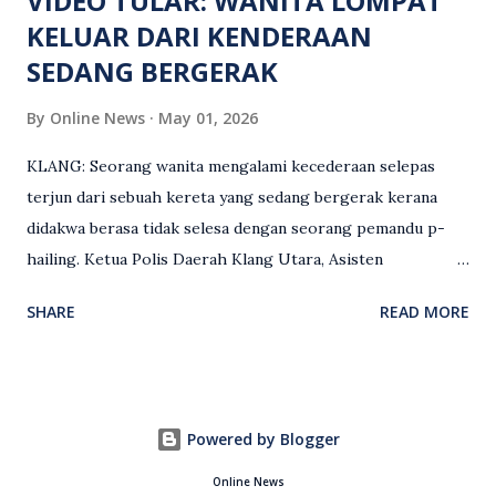
VIDEO TULAR: WANITA LOMPAT
KELUAR DARI KENDERAAN
SEDANG BERGERAK
By
Online News
May 01, 2026
KLANG: Seorang wanita mengalami kecederaan selepas
terjun dari sebuah kereta yang sedang bergerak kerana
didakwa berasa tidak selesa dengan seorang pemandu p-
hailing. Ketua Polis Daerah Klang Utara, Asisten
Komisioner S. Vijaya Rao, dalam satu kenyataan pada Sabtu
SHARE
READ MORE
(2 Mei), berkata pemandu berusia 47 tahun itu telah
membuat laporan polis berhubung kejadian tersebut
selepas insiden pada 1 Mei. “Insiden berlaku di tengah jalan
berhampiran sebuah stesen minyak di Taman Eng Ann
Powered by Blogger
ketika pengadu sedang membawa dua penumpang. “Tiba-
tiba, salah seorang penumpang wanita membuka pintu
Online News