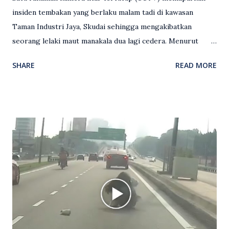
insiden tembakan yang berlaku malam tadi di kawasan
Taman Industri Jaya, Skudai sehingga mengakibatkan
seorang lelaki maut manakala dua lagi cedera. Menurut
kenyataan media yang dikeluarkan Polis Diraja Malaysia,
SHARE
READ MORE
kejadian berlaku sekitar jam 11 malam dan pihak polis
menerima maklumat berkaitan insiden tembakan melibatkan
mangsa lelaki tempatan berusia 27 tahun. Siasatan awal
mendapati kejadian berlaku di hadapan sebuah pusat
hiburan di kawasan berkenaan. Seorang mangsa disahkan
meninggal dunia di lokasi kejadian akibat terkena tembakan,
manakala seorang lagi mangsa mengalami kecederaan.
Turut dipercayai terdapat seorang lagi individu cedera
namun identitinya masih belum dikenal pasti selepas dibawa
keluar dari lokasi oleh kenalannya. Polis kini sedang giat
mengesan dua suspek yang masih bebas bagi membantu
siasatan lanjut. Kes disiasat mengikut Seksyen 302 Kanun