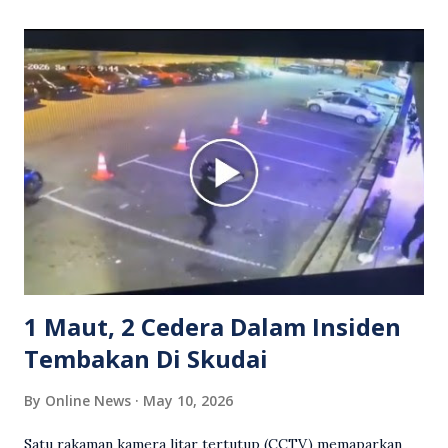
itu turut menunjukkan suasana tegang apabila pemandu
Grab bertindak mempertahankan wanita terbabit sebelum
berlaku pertikaman lidah antara kedua-dua pihak. Video
berkenaan kini tular di media sosial dan mendapat pelbagai
reaksi orang ramai. Antara komen orang awam yang tular di
media sosial mengenai insiden tersebut ialah ramai yang
meluahkan rasa marah terhadap tindakan lelaki berkenaan
serta memuji pemandu Grab kerana campur tangan.
Sebahagian netizen turut meminta pihak berkuasa
mengambil tindakan tegas, manakala ada yang bersimpati
terhadap wanita dipercayai menjadi mangs...
1 Maut, 2 Cedera Dalam Insiden
Tembakan Di Skudai
By
Online News
May 10, 2026
Satu rakaman kamera litar tertutup (CCTV) memaparkan