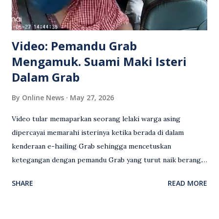
Video: Pemandu Grab
Mengamuk. Suami Maki Isteri
Dalam Grab
By
Online News
May 27, 2026
Video tular memaparkan seorang lelaki warga asing
dipercayai memarahi isterinya ketika berada di dalam
kenderaan e-hailing Grab sehingga mencetuskan
ketegangan dengan pemandu Grab yang turut naik berang.
Video rakaman CCTV memaparkan detik pertengkaran
SHARE
READ MORE
antara seorang lelaki warga asing dengan pemandu Grab
dipercayai berlaku selepas lelaki tersebut memarahi
isterinya di dalam kenderaan e-hailing berkenaan. Rakaman