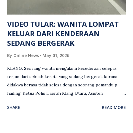
Keseksaan kerana membunuh. Orang ramai yang mempunyai
maklumat diminta t...
VIDEO TULAR: WANITA LOMPAT
KELUAR DARI KENDERAAN
SEDANG BERGERAK
By
Online News
May 01, 2026
KLANG: Seorang wanita mengalami kecederaan selepas
terjun dari sebuah kereta yang sedang bergerak kerana
didakwa berasa tidak selesa dengan seorang pemandu p-
hailing. Ketua Polis Daerah Klang Utara, Asisten
Komisioner S. Vijaya Rao, dalam satu kenyataan pada Sabtu
SHARE
READ MORE
(2 Mei), berkata pemandu berusia 47 tahun itu telah
membuat laporan polis berhubung kejadian tersebut
selepas insiden pada 1 Mei. “Insiden berlaku di tengah jalan