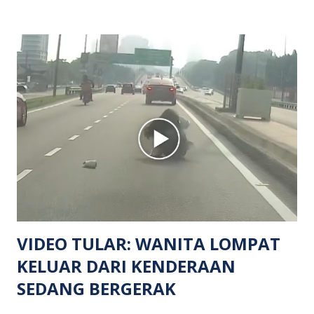
mangsa lelaki tempatan berusia 27 tahun. Siasatan awal
mendapati kejadian berlaku di hadapan sebuah pusat
hiburan di kawasan berkenaan. Seorang mangsa disahkan
meninggal dunia di lokasi kejadian akibat terkena tembakan,
manakala seorang lagi mangsa mengalami kecederaan.
Turut dipercayai terdapat seorang lagi individu cedera
namun identitinya masih belum dikenal pasti selepas dibawa
keluar dari lokasi oleh kenalannya. Polis kini sedang giat
mengesan dua suspek yang masih bebas bagi membantu
siasatan lanjut. Kes disiasat mengikut Seksyen 302 Kanun
Keseksaan kerana membunuh. Orang ramai yang mempunyai
maklumat diminta t...
VIDEO TULAR: WANITA LOMPAT
KELUAR DARI KENDERAAN
SEDANG BERGERAK