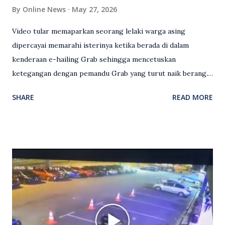
By
Online News
May 27, 2026
Video tular memaparkan seorang lelaki warga asing
dipercayai memarahi isterinya ketika berada di dalam
kenderaan e-hailing Grab sehingga mencetuskan
ketegangan dengan pemandu Grab yang turut naik berang.
Video rakaman CCTV memaparkan detik pertengkaran
SHARE
READ MORE
antara seorang lelaki warga asing dengan pemandu Grab
dipercayai berlaku selepas lelaki tersebut memarahi
isterinya di dalam kenderaan e-hailing berkenaan. Rakaman
itu turut menunjukkan suasana tegang apabila pemandu
Grab bertindak mempertahankan wanita terbabit sebelum
berlaku pertikaman lidah antara kedua-dua pihak. Video
berkenaan kini tular di media sosial dan mendapat pelbagai
reaksi orang ramai. Antara komen orang awam yang tular di
media sosial mengenai insiden tersebut ialah ramai yang