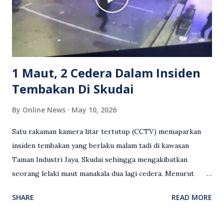
meluahkan rasa marah terhadap tindakan lelaki berkenaan
serta memuji pemandu Grab kerana campur tangan.
Sebahagian netizen turut meminta pihak berkuasa
mengambil tindakan tegas, manakala ada yang bersimpati
terhadap wanita dipercayai menjadi mangs...
1 Maut, 2 Cedera Dalam Insiden
Tembakan Di Skudai
By
Online News
May 10, 2026
Satu rakaman kamera litar tertutup (CCTV) memaparkan
insiden tembakan yang berlaku malam tadi di kawasan
Taman Industri Jaya, Skudai sehingga mengakibatkan
seorang lelaki maut manakala dua lagi cedera. Menurut
kenyataan media yang dikeluarkan Polis Diraja Malaysia,
SHARE
READ MORE
kejadian berlaku sekitar jam 11 malam dan pihak polis
menerima maklumat berkaitan insiden tembakan melibatkan