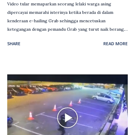
Video tular memaparkan seorang lelaki warga asing
dipercayai memarahi isterinya ketika berada di dalam
kenderaan e-hailing Grab sehingga mencetuskan
ketegangan dengan pemandu Grab yang turut naik berang.
Video rakaman CCTV memaparkan detik pertengkaran
SHARE
READ MORE
antara seorang lelaki warga asing dengan pemandu Grab
dipercayai berlaku selepas lelaki tersebut memarahi
isterinya di dalam kenderaan e-hailing berkenaan. Rakaman
itu turut menunjukkan suasana tegang apabila pemandu
Grab bertindak mempertahankan wanita terbabit sebelum
berlaku pertikaman lidah antara kedua-dua pihak. Video
berkenaan kini tular di media sosial dan mendapat pelbagai
reaksi orang ramai. Antara komen orang awam yang tular di
media sosial mengenai insiden tersebut ialah ramai yang
meluahkan rasa marah terhadap tindakan lelaki berkenaan
serta memuji pemandu Grab kerana campur tangan.