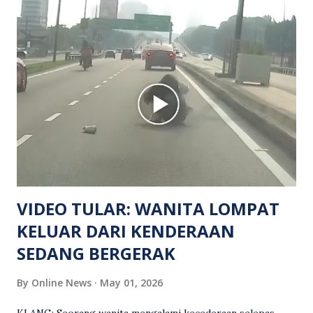
hiburan di kawasan berkenaan. Seorang mangsa disahkan
meninggal dunia di lokasi kejadian akibat terkena tembakan,
manakala seorang lagi mangsa mengalami kecederaan.
Turut dipercayai terdapat seorang lagi individu cedera
namun identitinya masih belum dikenal pasti selepas dibawa
keluar dari lokasi oleh kenalannya. Polis kini sedang giat
mengesan dua suspek yang masih bebas bagi membantu
siasatan lanjut. Kes disiasat mengikut Seksyen 302 Kanun
Keseksaan kerana membunuh. Orang ramai yang mempunyai
maklumat diminta t...
VIDEO TULAR: WANITA LOMPAT
KELUAR DARI KENDERAAN
SEDANG BERGERAK
By
Online News
May 01, 2026
KLANG: Seorang wanita mengalami kecederaan selepas