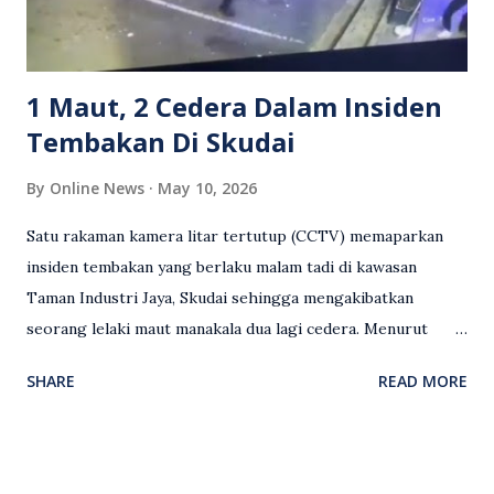
Sebahagian netizen turut meminta pihak berkuasa
mengambil tindakan tegas, manakala ada yang bersimpati
terhadap wanita dipercayai menjadi mangs...
1 Maut, 2 Cedera Dalam Insiden
Tembakan Di Skudai
By
Online News
May 10, 2026
Satu rakaman kamera litar tertutup (CCTV) memaparkan
insiden tembakan yang berlaku malam tadi di kawasan
Taman Industri Jaya, Skudai sehingga mengakibatkan
seorang lelaki maut manakala dua lagi cedera. Menurut
kenyataan media yang dikeluarkan Polis Diraja Malaysia,
SHARE
READ MORE
kejadian berlaku sekitar jam 11 malam dan pihak polis
menerima maklumat berkaitan insiden tembakan melibatkan
mangsa lelaki tempatan berusia 27 tahun. Siasatan awal
mendapati kejadian berlaku di hadapan sebuah pusat