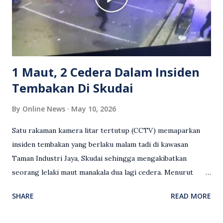
meluahkan rasa marah terhadap tindakan lelaki berkenaan
serta memuji pemandu Grab kerana campur tangan.
Sebahagian netizen turut meminta pihak berkuasa
mengambil tindakan tegas, manakala ada yang bersimpati
terhadap wanita dipercayai menjadi mangs...
1 Maut, 2 Cedera Dalam Insiden
Tembakan Di Skudai
By
Online News
May 10, 2026
Satu rakaman kamera litar tertutup (CCTV) memaparkan
insiden tembakan yang berlaku malam tadi di kawasan
Taman Industri Jaya, Skudai sehingga mengakibatkan
seorang lelaki maut manakala dua lagi cedera. Menurut
kenyataan media yang dikeluarkan Polis Diraja Malaysia,
SHARE
READ MORE
kejadian berlaku sekitar jam 11 malam dan pihak polis
menerima maklumat berkaitan insiden tembakan melibatkan