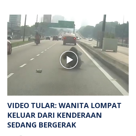
mangsa lelaki tempatan berusia 27 tahun. Siasatan awal
mendapati kejadian berlaku di hadapan sebuah pusat
hiburan di kawasan berkenaan. Seorang mangsa disahkan
meninggal dunia di lokasi kejadian akibat terkena tembakan,
manakala seorang lagi mangsa mengalami kecederaan.
Turut dipercayai terdapat seorang lagi individu cedera
namun identitinya masih belum dikenal pasti selepas dibawa
keluar dari lokasi oleh kenalannya. Polis kini sedang giat
mengesan dua suspek yang masih bebas bagi membantu
siasatan lanjut. Kes disiasat mengikut Seksyen 302 Kanun
Keseksaan kerana membunuh. Orang ramai yang mempunyai
maklumat diminta t...
VIDEO TULAR: WANITA LOMPAT
KELUAR DARI KENDERAAN
SEDANG BERGERAK