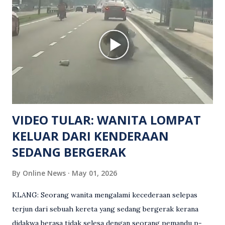
manakala seorang lagi mangsa mengalami kecederaan.
Turut dipercayai terdapat seorang lagi individu cedera
namun identitinya masih belum dikenal pasti selepas dibawa
keluar dari lokasi oleh kenalannya. Polis kini sedang giat
mengesan dua suspek yang masih bebas bagi membantu
siasatan lanjut. Kes disiasat mengikut Seksyen 302 Kanun
Keseksaan kerana membunuh. Orang ramai yang mempunyai
maklumat diminta t...
VIDEO TULAR: WANITA LOMPAT
KELUAR DARI KENDERAAN
SEDANG BERGERAK
By
Online News
May 01, 2026
KLANG: Seorang wanita mengalami kecederaan selepas
terjun dari sebuah kereta yang sedang bergerak kerana
didakwa berasa tidak selesa dengan seorang pemandu p-