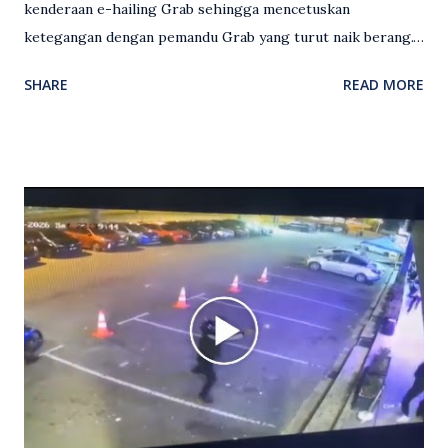
kenderaan e-hailing Grab sehingga mencetuskan
ketegangan dengan pemandu Grab yang turut naik berang.
Video rakaman CCTV memaparkan detik pertengkaran
SHARE
READ MORE
antara seorang lelaki warga asing dengan pemandu Grab
dipercayai berlaku selepas lelaki tersebut memarahi
isterinya di dalam kenderaan e-hailing berkenaan. Rakaman
itu turut menunjukkan suasana tegang apabila pemandu
Grab bertindak mempertahankan wanita terbabit sebelum
berlaku pertikaman lidah antara kedua-dua pihak. Video
berkenaan kini tular di media sosial dan mendapat pelbagai
reaksi orang ramai. Antara komen orang awam yang tular di
media sosial mengenai insiden tersebut ialah ramai yang
meluahkan rasa marah terhadap tindakan lelaki berkenaan
serta memuji pemandu Grab kerana campur tangan.
Sebahagian netizen turut meminta pihak berkuasa
mengambil tindakan tegas, manakala ada yang bersimpati