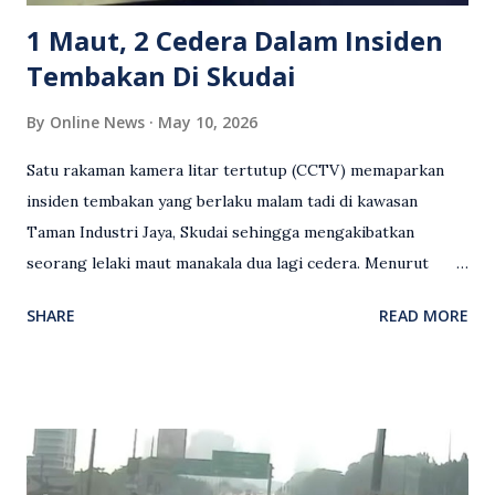
terhadap wanita dipercayai menjadi mangs...
1 Maut, 2 Cedera Dalam Insiden
Tembakan Di Skudai
By
Online News
May 10, 2026
Satu rakaman kamera litar tertutup (CCTV) memaparkan
insiden tembakan yang berlaku malam tadi di kawasan
Taman Industri Jaya, Skudai sehingga mengakibatkan
seorang lelaki maut manakala dua lagi cedera. Menurut
kenyataan media yang dikeluarkan Polis Diraja Malaysia,
SHARE
READ MORE
kejadian berlaku sekitar jam 11 malam dan pihak polis
menerima maklumat berkaitan insiden tembakan melibatkan
mangsa lelaki tempatan berusia 27 tahun. Siasatan awal
mendapati kejadian berlaku di hadapan sebuah pusat
hiburan di kawasan berkenaan. Seorang mangsa disahkan
meninggal dunia di lokasi kejadian akibat terkena tembakan,