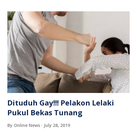
hubungan tersebut tidak dibenarkan di bawah undang-
undang, hukum agama, adat, kebiasaan yang terpakai
untuknya berkahwin. Perbuatan didakwa dilakukan di sebuah
rumah di Rantau Panjang, Selama pada Jun lalu. Tertuduh
didakwa melakukan kesalahan di bawah Seksyen 376B Kanun
Keseksaan yang boleh dihukum penjara sehingga 30 tahun
dan sebatan jika sabit kesalahan. Pendakwaan dikendalikan
Timbalan Pendakwa Raya, Sariza Ismail manakala tertuduh
tidak diwakili peguam bela. Sariza mencadangkan tertuduh
tidak dibenarkan jamin memandangkan tertuduh tinggal
bersama ma...
Dituduh Gay!!! Pelakon Lelaki
Pukul Bekas Tunang
By
Online News
July 28, 2019