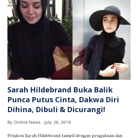
jangan lagi minta orang Umno sertai Bersatu dan akhirnya
mahu bubarkan Umno,” katanya. Ahmad Zahid dilaporkan
berucap pada majlis santai bersama barisan kepimpinan
Umno Bahagian Alor Setar di Dewan RC hari ini. Bakal
besan lari tengok 'cempera' Dalam ucapannya, Ahmad Zahid
juga berkata anggota Umno kurang menunjukkan sikap
walak (taat), berbanding PAS yang memegang prinsip setia
kepada pemimpin. “Dalam PAS ada walak, dalam Umno
kurang. Tanpa walak terha...
Sarah Hildebrand Buka Balik
Punca Putus Cinta, Dakwa Diri
Dihina, Dibuli & Dicurangi!
By
Online News
July 26, 2019
Pelakon Sarah Hildebrand tampil dengan pengakuan dan