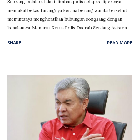
Seorang pelakon lelaki ditahan polis selepas dipercayai
memukul bekas tunangnya kerana berang wanita tersebut
memintanya menghentikan hubungan songsang dengan
kenalannya. Menurut Ketua Polis Daerah Serdang Asisten
Komisioner Ismadi Borhan suspek yang menyerah diri
SHARE
READ MORE
sebelum ditahan itu bagaimanapun dilepaskan selepas
diambil keterangan. Kejadian berlaku pada 26 Jun lalu
selepas suspek dikatakan datang ke rumah tunangnya pada
jam 9 malam dan memaksa mangsa masuk ke dalam
kenderaannya. Suspek dikatakan telah mengeluarkan kata-
kata kesat serta bertindak menumbuk muka, bibir dan
mencengkam mata mangsa sehingga berdarah. Motif
tindakannya itu dipercayai akibat teguran oleh mangsa
terhadap suspek berkenaan hubungan rakan sejenis yang
dijalin suspek. Bagaimanapun, suspek dan mangsa dikatakan
telah memutus tali pertunangan pada 21 Julai lalu. Mangsa