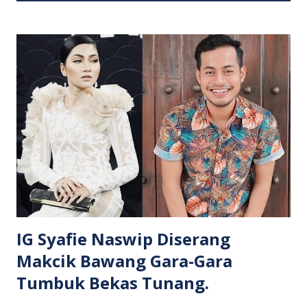
o
s
t
s
IG Syafie Naswip Diserang
Makcik Bawang Gara-Gara
Tumbuk Bekas Tunang.