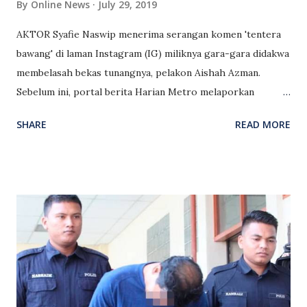
By
Online News
July 29, 2019
AKTOR Syafie Naswip menerima serangan komen 'tentera
bawang' di laman Instagram (IG) miliknya gara-gara didakwa
membelasah bekas tunangnya, pelakon Aishah Azman.
Sebelum ini, portal berita Harian Metro melaporkan
seorang pelakon lelaki berusia 27 tahun datang ke rumah
SHARE
READ MORE
bekas tunangnya di Taman Puncak Jalil, Seri Kembangan,
Serdang pada 26 Jun lalu. Pelakon itu didakwa memaki bekas
tunangnya menggunakan kata-kata kesat dan kemudian
bertindak mencekik leher, menumbuk muka, mencengkam
mata serta menumbuk mulut wanita tersebut sehingga
berdarah. Netizen mula berspekulasi dan mendakwa Syafie
merupakan individu yang dimaksudkan kerana dia baharu
saja putus tunang dengan Aishah. Kali terakhir memuat naik
sebuah hantaran video Boomerang dua hari lalu di IGnya,
ramai netizen menyerang ruangan komen Syafie sambil