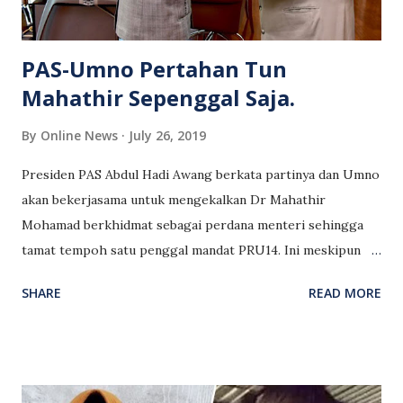
gagal. Saya dihantui dengan s...
PAS-Umno Pertahan Tun
Mahathir Sepenggal Saja.
By
Online News
July 26, 2019
Presiden PAS Abdul Hadi Awang berkata partinya dan Umno
akan bekerjasama untuk mengekalkan Dr Mahathir
Mohamad berkhidmat sebagai perdana menteri sehingga
tamat tempoh satu penggal mandat PRU14. Ini meskipun
terdapat perjanjian dalam Pakatan Harapan untuk Dr
SHARE
READ MORE
Mahathir melepaskan jawatan perdana menteri kepada
penggantinya Presiden PKR Anwar Ibrahim sebelum habis
penggal penuhnya. Harakahdaily memetik presiden PAS
berkata parti Melayu Islam pimpinan Mahathir, Bersatu
perlu dipertahankan kerana parti lain yang majmuk kaum