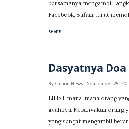
bersamanya mengambil langka
memperkukuh (pembelaan) plai
Facebook, Sufian turut memo
jentera, rakan dan keluarga
SHARE
atas perkara itu. "Mohon ke
mengambil langkah berjaga-
saringan. "Maaf atas segala 
Dasyatnya Doa 
semangat kita dalam perjuanga
politik mengesahkan diri mer
By
Online News
September 25, 202
Penerangan UMNO, Shahril Su
LIHAT mana-mana orang yang 
UMNO, Datuk Mohd Razlan Ra
ayahnya. Kebanyakan orang ya
UMNO yang telah berada di Sa
yang sangat mengambil berat