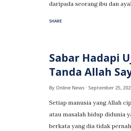
menyertai Jentera Pilihan Ra
daripada seorang ibu dan ayah
Antara yang diminta menjalan
doa seorang ibu. Nabi SAW tu
SHARE
Razlan pula ...
ibumu! Ibumu! Ibumu! Malah, 
menjadi mahram bagi anak sep
kejayaan mereka ada ibu sole
Sabar Hadapi U
Ibu-ibu yang menanam kualiti
Tanda Allah Sa
memetik hasil menakjubkan d
wanita yang solehah ialah yan
By
Online News
September 25, 202
ketika suaminya tidak ada, o
Setiap manusia yang Allah cip
(Surah al-Nisa’, ayat 34) Na
atau masalah hidup didunia ya
kerana perhatian besarnya k
berkata yang dia tidak perna