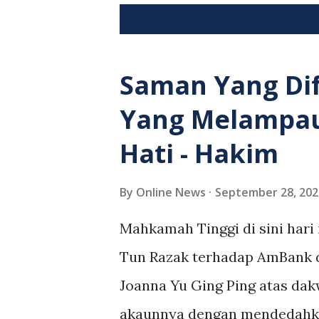
P
Showing posts from September, 2
o
s
Saman Yang Dif
t
Yang Melampau
s
Hati - Hakim
By
Online News
September 28, 202
Mahkamah Tinggi di sini hari
Tun Razak terhadap AmBank 
Joanna Yu Ging Ping atas da
akaunnya dengan mendedahka