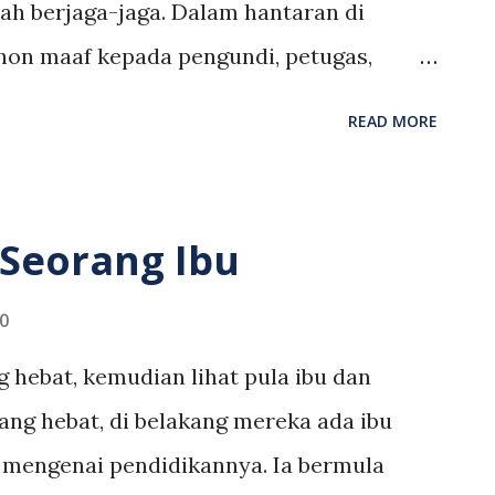
h berjaga-jaga. Dalam hantaran di
ntif dalam kes ...
hon maaf kepada pengundi, petugas,
 yang banyak membantunya ketika kempen
READ MORE
pada semua yang pernah bersama saya
jaga dan sewajarnya dengan membuat
kesulitan. Semoga ia tidak mematahkan
Seorang Ibu
n ini," katanya. Sebelum ini beberapa ahli
eka positif COVID-19 antaranya Ketua
0
fian Hamdan dan Ahli Majlis Tertinggi
hebat, kemudian lihat pula ibu dan
fii. Mereka merupakan antara pemimpin
ng hebat, di belakang mereka ada ibu
bah sejak beberapa hari lepas bagi
 mengenai pendidikannya. Ia bermula