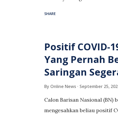
perniagaan dalam buruan Low
SHARE
Khadijah Idris memutuskan sa
suatu yang melampau, menyak
menyalahgunakan proses ma
Positif COVID-
selepas membenarkan permo
Yang Pernah B
dan Yu selaku defendan untu
Saringan Seger
Najib pada 9 Dis tahun lepas
tiga defendan terbabit mer
By
Online News
September 25, 202
kerana dibuat sebagai kolate
Calon Barisan Nasional (BN) b
berhubung dana SRC Internati
mengesahkan beliau positif 
untuk menuntut ganti rugi tet