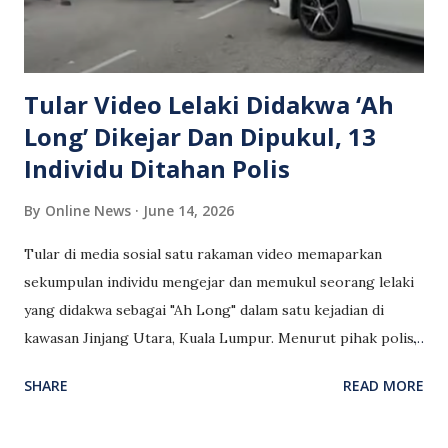
berkenaan melakukan kekerasan fizikal terhadap anak
mereka. Pendedahan Kes Penderaan Berpanjangan: Siasatan
lanjut mendapa...
Tular Video Lelaki Didakwa ‘Ah
Long’ Dikejar Dan Dipukul, 13
Individu Ditahan Polis
By
Online News
June 14, 2026
Tular di media sosial satu rakaman video memaparkan
sekumpulan individu mengejar dan memukul seorang lelaki
yang didakwa sebagai "Ah Long" dalam satu kejadian di
kawasan Jinjang Utara, Kuala Lumpur. Menurut pihak polis,
seramai 13 individu telah ditahan bagi membantu siasatan
SHARE
READ MORE
berhubung kekecohan yang berlaku. Siasatan awal
mendapati insiden tersebut dipercayai berpunca daripada