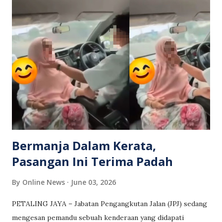
dari seorang wanita warga tempatan berusia 35 tahun yang
bekerja sebagai penarik motosikal pada Jumaat lalu.
Katanya, laporan turut diterima daripada seorang remaja
lelaki berusia 16 tahun yang merupakan anak pemilik
motosikal yang hendak ditarik wanita tersebut bersama
rakan sekerjanya. “Keterangan kedua-dua pihak telah
diambil dan didapati berlaku salah faham antara mereka
semasa proses penarikan motosikal tersebut. “Selisih
faham telah diselesaikan dan kedua-dua pihak telah
berdamai dengan baik,” ka...
Bermanja Dalam Kerata,
Pasangan Ini Terima Padah
By
Online News
June 03, 2026
PETALING JAYA – Jabatan Pengangkutan Jalan (JPJ) sedang
mengesan pemandu sebuah kenderaan yang didapati