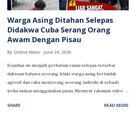
ditunjukkannya ketika berdepan situasi yang mengancam
nyawa. Kisah Nathan menjadi inspirasi ramai, m...
Warga Asing Ditahan Selepas
Didakwa Cuba Serang Orang
Awam Dengan Pisau
By
Online News
June 24, 2026
Kejadian ini menjadi perhatian ramai selepas tersebar
dakwaan bahawa seorang lelaki warga asing bertindak
agresif dan cuba menyerang seorang individu di sebuah
kedai makan menggunakan pisau. Menurut rakaman video
yang tular di media sosial, pihak polis terpaksa bertindak
SHARE
READ MORE
pantas dan menggunakan peralatan perenjat elektrik bagi
mengawal suspek sebelum keadaan menjadi lebih berbahaya.
Insiden tersebut mencetuskan pelbagai reaksi dalam
kalangan netizen yang menggesa pihak berkuasa