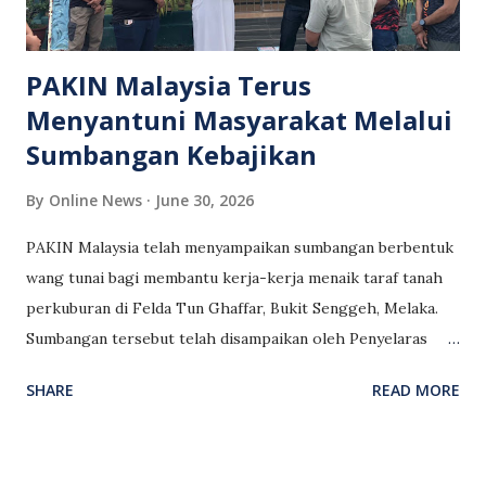
PAKIN Malaysia Terus
Menyantuni Masyarakat Melalui
Sumbangan Kebajikan
By
Online News
June 30, 2026
PAKIN Malaysia telah menyampaikan sumbangan berbentuk
wang tunai bagi membantu kerja-kerja menaik taraf tanah
perkuburan di Felda Tun Ghaffar, Bukit Senggeh, Melaka.
Sumbangan tersebut telah disampaikan oleh Penyelaras
Negeri Melaka, Muhammad Nur Sharani , dan diterima oleh
SHARE
READ MORE
Imam Ar. Arif Mazlan . Majlis penyerahan sumbangan telah
berlangsung di Masjid An-Nur, Felda Tun Ghaffar, Bukit
Senggeh, Asahan, Melaka . Semoga sumbangan ini dapat