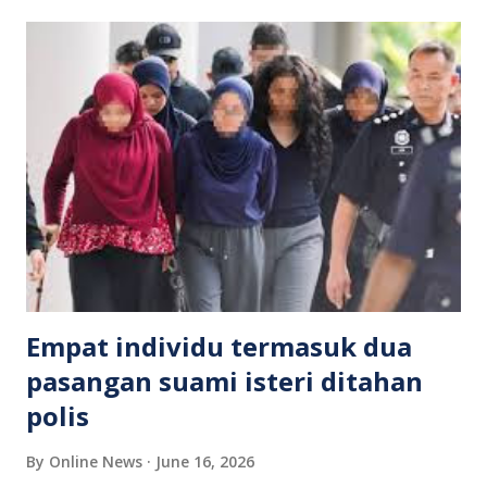
isteri dan anak mereka. Saksi yang kebetulan meletakkan
kenderaan bersebelahan lokasi kejadian mendakwa
menyaksikan keseluruhan insiden tersebut dan melahirkan
rasa simpati terhadap wanita terbabit. Rakaman berkenaan
mengundang pelbagai reaksi netizen yang mengecam
tindakan agresif lelaki tersebut serta berharap pihak
berkaitan dapat mengambil tindakan sewajarnya sekiranya
berlaku unsur keganasan rumah tangga. Setakat ini, belum
terdapat kenyataan rasmi daripada pihak berkuasa
berhubung kejadian tersebut. Orang ramai turut diingatkan
agar tidak membuat se...
Empat individu termasuk dua
pasangan suami isteri ditahan
polis
By
Online News
June 16, 2026