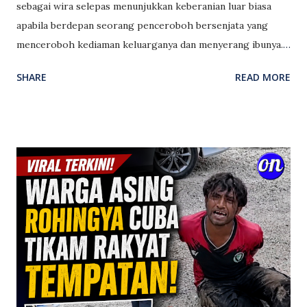
sebagai wira selepas menunjukkan keberanian luar biasa
apabila berdepan seorang penceroboh bersenjata yang
menceroboh kediaman keluarganya dan menyerang ibunya.
Dalam kejadian itu, Nathan Thomson tidak panik atau
SHARE
READ MORE
bersembunyi walaupun nyawanya sendiri berada dalam
bahaya. Sebaliknya, dia bertindak berani melindungi ibu
serta adiknya daripada serangan penceroboh tersebut.
Akibat bergelut dengan suspek, Nathan mengalami
kecederaan pada bahagian muka. Namun, tindakannya
berjaya memberikan peluang kepada ibu dan adiknya untuk
melarikan diri ke tempat yang selamat. Keberanian luar
biasa kanak-kanak itu mendapat pujian meluas daripada
masyarakat dan pihak berkuasa. Seorang pegawai kanan di
Scotland turut mencadangkan agar Nathan diberikan
anugerah keberanian sebagai pengiktirafan terhadap
tindakan berani dan tidak mementingkan diri yang