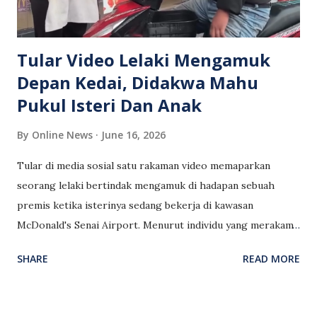
akan terjadi sekiranya tarikh itu juga terlepas, beliau
ketawa sambil berkata: “Baiklah, suatu hari nanti kita...
Tular Video Lelaki Mengamuk
Depan Kedai, Didakwa Mahu
Pukul Isteri Dan Anak
By
Online News
June 16, 2026
Tular di media sosial satu rakaman video memaparkan
seorang lelaki bertindak mengamuk di hadapan sebuah
premis ketika isterinya sedang bekerja di kawasan
McDonald's Senai Airport. Menurut individu yang merakam
kejadian, lelaki terbabit didakwa menjerit-jerit dan memaksa
SHARE
READ MORE
isterinya pulang untuk menjaga anak. Malah, keadaan
menjadi semakin tegang apabila lelaki berkenaan dipercayai
cuba mengangkat tangan serta mengancam untuk memukul