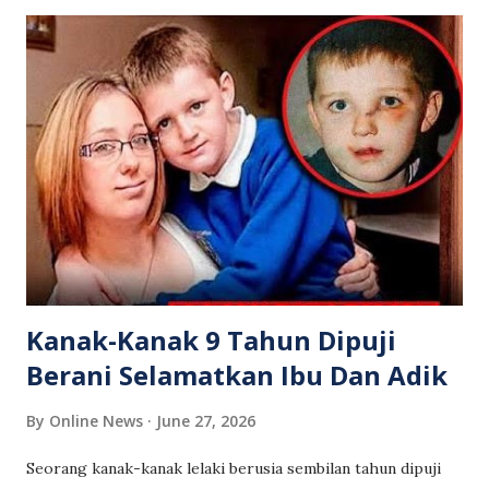
membantu melancarkan usaha menaik taraf tanah
perkuburan demi kemudahan dan manfaat seluruh
masyarakat setempat. PAKIN Malaysia sentiasa komited
dalam menyokong usaha kebajikan dan pembangunan
komuniti.
Kanak-Kanak 9 Tahun Dipuji
Berani Selamatkan Ibu Dan Adik
By
Online News
June 27, 2026
Seorang kanak-kanak lelaki berusia sembilan tahun dipuji