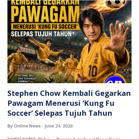
menjalankan siasatan menyeluruh serta mengambil tindakan
tegas sekiranya terdapat unsur jenayah. Setakat ini, suspek
dilaporkan telah ditahan untuk membantu siasatan. Namun
begitu, lokasi sebenar kejadian dan butiran rasmi masih
belum dapat disahkan kerana tiada kenyataan lengkap
daripada pihak berkuasa dikeluarkan setakat ini. Orang
ramai dinasihatkan agar tidak membuat spekulasi atau
menyebarkan maklumat yang belum disahkan sehingga
siasatan rasmi selesai.
Stephen Chow Kembali Gegarkan
Pawagam Menerusi ‘Kung Fu
Soccer’ Selepas Tujuh Tahun
By
Online News
June 24, 2026