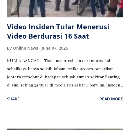
Video Insiden Tular Menerusi
Video Berdurasi 16 Saat
By
Online News
June 07, 2026
KUALA LANGAT – Tiada unsur cubaan curi motosikal
sebaliknya hanya selisih faham ketika proses penarikan
jentera tersebut di hadapan sebuah rumah sekitar Banting
di sini, sehingga tular di media sosial baru-baru ini. Insiden
tersebut tular menerusi video berdurasi 16 saat dengan
SHARE
READ MORE
memaparkan pertengkaran antara penarik motosikal dan
penduduk kampung. Ketua Polis Daerah Kuala Langat,
Superintendan Ahmad Ridhwan Mohd. Nor @ Saleh berkata,
semakan mendapati pihaknya menerima dua laporan polis