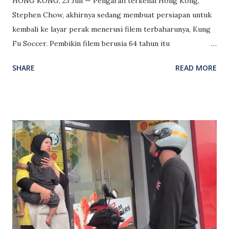
HONG KONG, 23 Jun — Pengarah terkenal Hong Kong,
Stephen Chow, akhirnya sedang membuat persiapan untuk
kembali ke layar perak menerusi filem terbaharunya, Kung
Fu Soccer. Pembikin filem berusia 64 tahun itu
mendedahkan bahawa beliau menyasarkan tayangan filem
SHARE
READ MORE
tersebut pada Julai ini, sekali gus berpotensi menamatkan
tempoh tujuh tahun tanpa karya baharu di pawagam sejak
The New King of Comedy ditayangkan pada tahun 2019.
Chow yang menyambut ulang tahunnya semalam berkongsi
petunjuk mengenai tarikh tayangan filem itu menerusi video
ringkas berdurasi 13 saat di media sosial. “Bila filem ini akan
ditayangkan?” tanya satu suara di luar kamera. “Saya sedang
berusaha keras untuk memastikan ia sempat ditayangkan
pada 10 Julai,” jawab Chow. Apabila ditanya apa yang akan
berlaku jika beliau gagal memenuhi tarikh tersebut, Chow
berseloroh: “Kalau begitu, 17 Julai.” Ditanya lagi apa yang