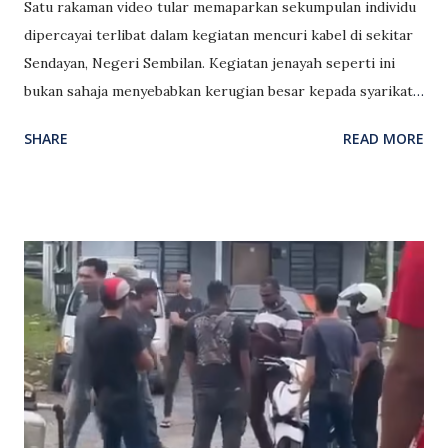
Satu rakaman video tular memaparkan sekumpulan individu
dipercayai terlibat dalam kegiatan mencuri kabel di sekitar
Sendayan, Negeri Sembilan. Kegiatan jenayah seperti ini
bukan sahaja menyebabkan kerugian besar kepada syarikat
utiliti dan kontraktor, malah boleh mengganggu bekalan
SHARE
READ MORE
telekomunikasi serta perkhidmatan penting kepada
penduduk setempat. Orang ramai yang mempunyai
maklumat berkaitan kejadian ini diminta tampil membantu
pihak berkuasa bagi memastikan suspek dapat dikesan dan
dibawa ke muka pengadilan. 📍 Lokasi: Sendayan, Negeri
Sembilan