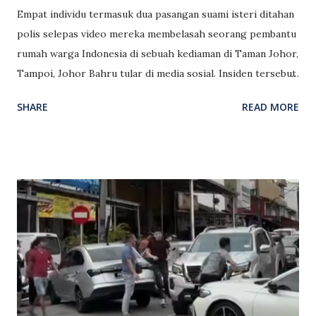
Empat individu termasuk dua pasangan suami isteri ditahan
polis selepas video mereka membelasah seorang pembantu
rumah warga Indonesia di sebuah kediaman di Taman Johor,
Tampoi, Johor Bahru tular di media sosial. Insiden tersebut
mencetuskan kekecohan apabila tindakan keganasan fizikal
SHARE
READ MORE
dilakukan atas alasan tidak berpuas hati dengan dakwaan
bahawa pembantu rumah tersebut telah memukul anak
majikan. Berikut adalah laporan berita penuh mengenai
kronologi, tindakan pihak berkuasa, dan perlindungan
mangsa: Kronologi Kejadian dan Video Tular Penyebaran
Video: Pihak polis mengesan empat rakaman video yang
dimuat naik di platform Facebook memaparkan mangsa
dikasari dan dipukul oleh beberapa individu di sebuah
rumah. Punca Perbalahan: Berdasarkan siasatan awal dan
maklumat media sosial, tindakan membelasah tersebut
dilakukan kerana pihak majikan mendakwa pembantu rumah