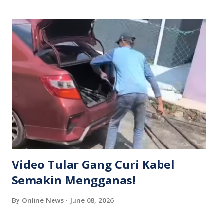
pertikaian berkaitan hutang. Ketika kejadian, beberapa
individu dilihat bertindak agresif terhadap mangsa sebelum
keadaan berjaya dikawal. Kejadian itu turut menarik
perhatian orang ramai dan rakaman video insiden
berkenaan kemudian tular di media sosial. Pihak polis
mengesahkan siasatan lanjut sedang dijalankan bagi
mengenal pasti peranan setiap individu yang terlibat serta
motif sebenar kejadian. Orang ramai dinasihatkan agar tidak
mengambil tindakan sendiri dan menyerahkan sebarang
pertikaian kepada pihak berkuasa bagi mengelakkan
kejadian yang boleh mengancam keselamatan awam.
Video Tular Gang Curi Kabel
Semakin Mengganas!
By
Online News
June 08, 2026