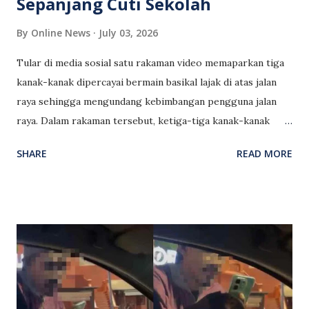
Sepanjang Cuti Sekolah
By
Online News
July 03, 2026
Tular di media sosial satu rakaman video memaparkan tiga
kanak-kanak dipercayai bermain basikal lajak di atas jalan
raya sehingga mengundang kebimbangan pengguna jalan
raya. Dalam rakaman tersebut, ketiga-tiga kanak-kanak
dilihat menunggang basikal dalam keadaan yang boleh
SHARE
READ MORE
membahayakan keselamatan diri sendiri serta pengguna
jalan raya lain sekiranya berlaku kemalangan. Perkongsian
video itu mengundang pelbagai reaksi netizen yang rata-
rata menzahirkan kebimbangan terhadap aktiviti berisiko
berkenaan, lebih-lebih lagi ketika musim cuti sekolah
apabila kanak-kanak mempunyai lebih banyak masa di luar
rumah. Orang ramai turut menggesa ibu bapa dan penjaga
agar memantau pergerakan serta aktiviti anak-anak, selain