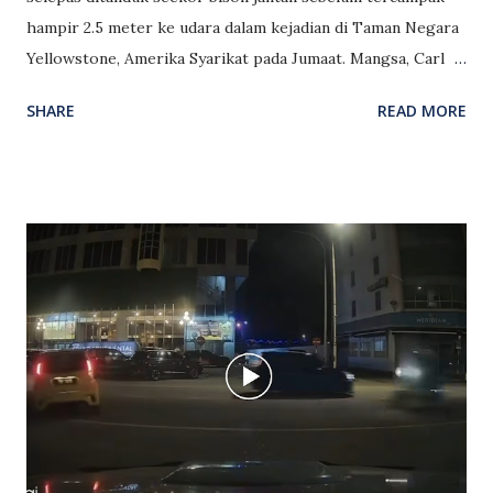
hampir 2.5 meter ke udara dalam kejadian di Taman Negara
Yellowstone, Amerika Syarikat pada Jumaat. Mangsa, Carl
Isom-McDaniel, mengalami beberapa patah tulang dan
SHARE
READ MORE
dikejarkan ke hospital selepas diserang haiwan liar itu di
kawasan perkhemahan Bridge Bay Campground
berhampiran Tasik Yellowstone. Kejadian berlaku kira-kira
jam 8.30 malam waktu tempatan (Di Yellowstone malam
keadaan masih terang akibat matahari lewat terbenam)
ketika bison berkenaan dilaporkan berkeliaran dalam
keadaan agresif sebelum beberapa kali mengejar
pengunjung di kawasan perkhemahan. Jurugambar hidupan
liar, Mike MacLeod yang merakam kejadian itu berkata,
bison tersebut dipercayai menjadi lebih agresif berikutan
musim mengawan yang baru bermula. Menurutnya, mangsa
bersama cucunya pada mulanya berhenti untuk mengambil
gambar bison berkenaan sebelum haiwan itu tiba-tiba