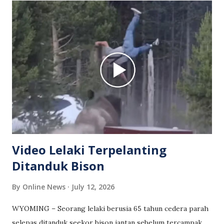
dihasilkan menggunakan teknologi kecerdasan buatan (AI).
Setakat ini, tiada pengesahan rasmi mengenai dakwaan
tersebut. Selain itu, tiada kenyataan daripada pihak
berkuasa yang mengesahkan bahawa penggunaan telefon
bimbit ketika mengisi minyak menjadi punca letupan seperti
yang dipaparkan dalam video. Orang ramai dinasihatkan
supaya menyemak kesahihan sesuatu kandungan sebelum
berkongsi serta tidak membuat kesimpulan berdasarkan
video tular tanpa pengesahan daripada sumber yang
berwibawa. 📹 Durasi video: 15 saat 📍 Lokasi: Tida...
Video Lelaki Terpelanting
Ditanduk Bison
By
Online News
July 12, 2026
WYOMING – Seorang lelaki berusia 65 tahun cedera parah
selepas ditanduk seekor bison jantan sebelum tercampak