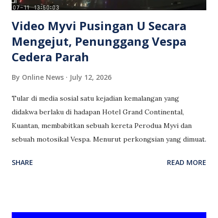
mengejar mereka. "Cucu mangsa se...
Video Myvi Pusingan U Secara
Mengejut, Penunggang Vespa
Cedera Parah
By
Online News
July 12, 2026
Tular di media sosial satu kejadian kemalangan yang
didakwa berlaku di hadapan Hotel Grand Continental,
Kuantan, membabitkan sebuah kereta Perodua Myvi dan
sebuah motosikal Vespa. Menurut perkongsian yang dimuat
naik oleh seorang pengguna media sosial, pemandu Myvi
SHARE
READ MORE
dipercayai membuat pusingan U secara mengejut sehingga
menyebabkan penunggang Vespa gagal mengelak lalu
berlaku pelanggaran. Akibat kejadian itu, penunggang Vespa
dilaporkan mengalami kecederaan parah dan telah diberikan