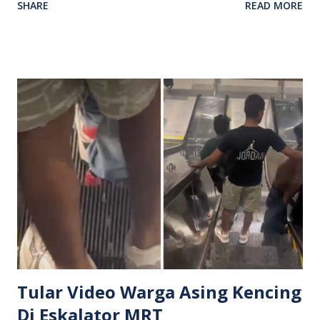
SHARE
READ MORE
mangsa yang berada di tempat duduk belakang kenderaan
berkenaan. Video tersebut memaparkan suasana cemas
apabila ular itu dimasukkan ke dalam kereta tanpa sebarang
amaran. Perkongsian video itu di TikTok mengundang
kemarahan ramai netizen yang menyifatkan tindakan lelaki
terbabit sebagai tidak bertanggungjawab, berbahaya dan
boleh mengancam keselamatan mangsa. Rata-rata pengguna
media sosial menggesa pihak berkuasa menyiasat insiden
tersebut serta mengambil tindakan tegas terhadap individu
berkenaan sekiranya berlaku sebarang kesalahan. Setakat
ini, lokasi kejadian dan identiti individu yang terlibat masih
belum dapat dipastikan. Orang ramai dinasihatkan agar
tidak membuat sebarang spekulasi sehingga maklumat
rasmi di...
Tular Video Warga Asing Kencing
Di Eskalator MRT