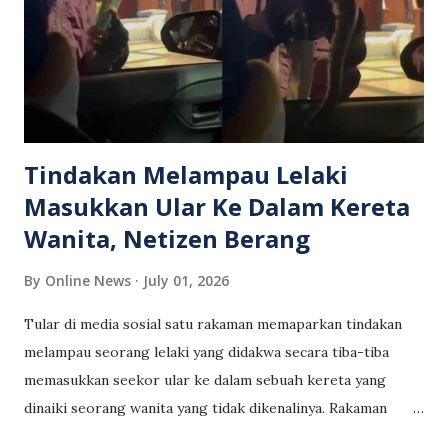
menasihati mereka supaya tidak bermain di jalan raya demi
mengelakkan kejadian yang tidak diingini. Keselamatan
anak-anak merupakan tanggungjawab bersama, dan
pengawasan ibu bapa amat penting bagi memastikan
mereka tidak terlibat dalam aktiviti yang boleh mengancam
nyawa.
Tindakan Melampau Lelaki
Masukkan Ular Ke Dalam Kereta
Wanita, Netizen Berang
By
Online News
July 01, 2026
Tular di media sosial satu rakaman memaparkan tindakan
melampau seorang lelaki yang didakwa secara tiba-tiba
memasukkan seekor ular ke dalam sebuah kereta yang
dinaiki seorang wanita yang tidak dikenalinya. Rakaman
kejadian itu dipercayai sempat dirakam oleh salah seorang