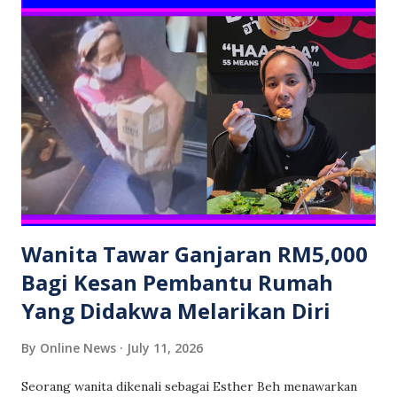
bantuan sebelum dibawa ke hospital untuk mendapatkan
rawatan. Setakat ini, punca sebenar kemalangan serta
butiran lanjut mengenai kejadian masih belum disahkan oleh
pihak berkuasa. Orang ramai dinasihatkan agar tidak
membuat sebarang spekulasi dan menunggu kenyataan
rasmi daripada polis. Sumber: Abdul Kadir Mohamad.
Wanita Tawar Ganjaran RM5,000
Bagi Kesan Pembantu Rumah
Yang Didakwa Melarikan Diri
By
Online News
July 11, 2026
Seorang wanita dikenali sebagai Esther Beh menawarkan