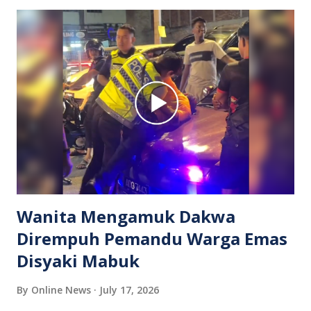
banjir kilat di sekitar Petaling Jaya bagi menjalankan
pemantauan dan operasi bantuan. Difahamkan, kedalaman
air mencecah hampir dua meter sebelum menunjukkan
trend penurunan. Bagaimanapun, tiada mangsa dilaporkan
terlibat atau dipindahkan dalam kejadian tersebut. Orang
ramai dinasihatkan supaya sentiasa berwaspada ketika hujan
lebat dan mengelakkan melalui jalan yang dinaiki air bagi
mengurangkan risiko kejadian yang tidak diingini.
Wanita Mengamuk Dakwa
Dirempuh Pemandu Warga Emas
Disyaki Mabuk
By
Online News
July 17, 2026