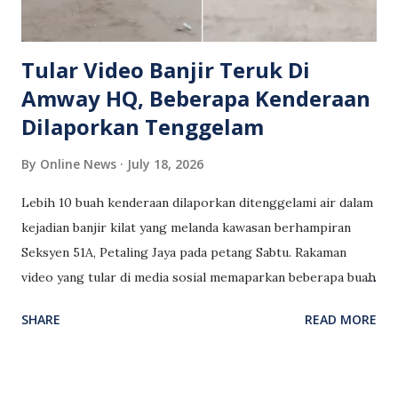
Tular Video Banjir Teruk Di
Amway HQ, Beberapa Kenderaan
Dilaporkan Tenggelam
By
Online News
July 18, 2026
Lebih 10 buah kenderaan dilaporkan ditenggelami air dalam
kejadian banjir kilat yang melanda kawasan berhampiran
Seksyen 51A, Petaling Jaya pada petang Sabtu. Rakaman
video yang tular di media sosial memaparkan beberapa buah
kereta terkandas dan hampir tenggelam apabila paras air
SHARE
READ MORE
meningkat dengan pantas susulan hujan lebat. Menurut
Jabatan Bomba dan Penyelamat Malaysia , pasukan bomba
telah digerakkan ke beberapa lokasi yang terjejas akibat