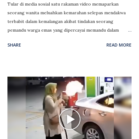
Tular di media sosial satu rakaman video memaparkan
seorang wanita meluahkan kemarahan selepas mendakwa
terbabit dalam kemalangan akibat tindakan seorang
pemandu warga emas yang dipercayai memandu dalam
keadaan mabuk. Menurut wanita tersebut, kejadian berlaku
SHARE
READ MORE
apabila pemandu berkenaan dikatakan keluar dari simpang
secara tiba-tiba tanpa memberikan isyarat, sekali gus
memaksanya melakukan brek kecemasan. Wanita itu turut
mendakwa ketika kejadian dia membawa anak saudaranya di
dalam kereta dan bersyukur kerana tidak memandu laju
walaupun lampu isyarat berada dalam keadaan hijau. Lebih
membimbangkan, wanita berkenaan mendakwa pemandu
warga emas itu membawa minuman keras di dalam bajunya,
selain bertindak memaki hamun dan memarahinya seolah-
olah kemalangan tersebut sengaja dilakukan. Rakaman itu
mengundang pelbagai reaksi netizen yang rata-rata