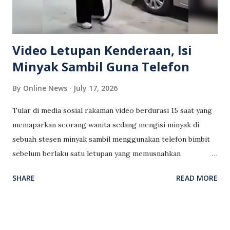
menyuarakan kebimbangan terhadap bahaya pemanduan di
bawah pengaruh alkohol kerana bukan sahaja mengancam
nyawa pemandu itu sendiri, malah turut me...
Video Letupan Kenderaan, Isi
Minyak Sambil Guna Telefon
By
Online News
July 17, 2026
Tular di media sosial rakaman video berdurasi 15 saat yang
memaparkan seorang wanita sedang mengisi minyak di
sebuah stesen minyak sambil menggunakan telefon bimbit
sebelum berlaku satu letupan yang memusnahkan
kenderaannya. Video tersebut didakwa berlaku di luar
SHARE
READ MORE
negara dan memaparkan wanita berkenaan terselamat
daripada insiden itu. Bagaimanapun, kesahihan video
berkenaan masih menjadi tanda tanya apabila terdapat
pengguna media sosial yang mendakwa ia mungkin