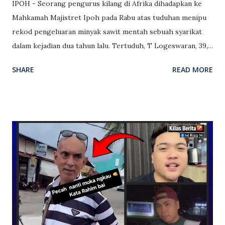
IPOH - Seorang pengurus kilang di Afrika dihadapkan ke
Mahkamah Majistret Ipoh pada Rabu atas tuduhan menipu
rekod pengeluaran minyak sawit mentah sebuah syarikat
dalam kejadian dua tahun lalu. Tertuduh, T Logeswaran, 39,
didakwa secara tidak jujur menyembunyikan kedudukan stok
SHARE
READ MORE
sebenar minyak sawit mentah di Kilang Sawit Berau dengan
mengemukakan rekod data pengeluaran minyak sawit
mentah dalam sistem berjumlah 741.618 metrik tan dengan
niat memperdayakan syarikat supaya menerima dan
menggunakan rekod stok berkenaan sebagai kedudukan
sebenar. Mengikut pertuduhan, kesalahan itu dilakukan
tertuduh di Kuala Lumpur Kepong Berhad, Wisma Taiko
dalam daerah Ipoh di antara 14 Mac hingga 21 Jun 2024.
Perbuatan terbabit merupakan kesalahan menipu yang
boleh dihukum di bawah seksyen 417 Kanun Keseksaan iaitu
penjara tidak lebih lima tahun atau denda atau kedua-duanya