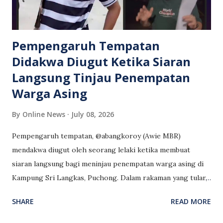
sekali jika sabit kesalahan. Dia bagaimanapun mengaku tidak
bersalah dan minta dibicarakan di hadapan Majistret
Norizah Riduan sel...
Pempengaruh Tempatan
Didakwa Diugut Ketika Siaran
Langsung Tinjau Penempatan
Warga Asing
By
Online News
July 08, 2026
Pempengaruh tempatan, @abangkoroy (Awie MBR)
mendakwa diugut oleh seorang lelaki ketika membuat
siaran langsung bagi meninjau penempatan warga asing di
Kampung Sri Langkas, Puchong. Dalam rakaman yang tular,
lelaki terbabit dilihat mengeluarkan kata-kata berbaur
SHARE
READ MORE
ugutan, antaranya: "Aku tak heran kau nak viral muka aku.
Aku dulu berlakon drama Yusof Haslam lah, beratus drama