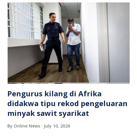
calar pada badan. Susulan laporan polis yang dibuat, pihak
berkuasa menjalankan siasatan dan merampas sebilah
gunting yang dipercayai digunakan dalam kejadian itu
sebagai bahan bukti. Wanita berkenaan kini telah ditahan
dan berdepan pertuduhan berkaitan ugutan jenayah serta
menyebabkan kecederaan terhadap suami dan anaknya. Kes
disiasat oleh pihak polis, manakala tindakan lanjut akan
ditentukan oleh mahkamah mengikut peruntukan undang-
undang yang berkuat kuasa. Insiden ini menjadi peringatan
bahawa konflik ru...
Pengurus kilang di Afrika
didakwa tipu rekod pengeluaran
minyak sawit syarikat
By
Online News
July 10, 2026