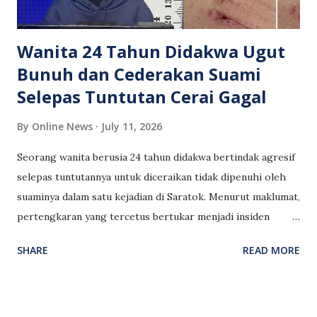
negara asalnya. Setakat ini, dakwaan yang dikongsikan oleh
Esther di media sosial itu belum dapat disahkan...
Wanita 24 Tahun Didakwa Ugut
Bunuh dan Cederakan Suami
Selepas Tuntutan Cerai Gagal
By
Online News
July 11, 2026
Seorang wanita berusia 24 tahun didakwa bertindak agresif
selepas tuntutannya untuk diceraikan tidak dipenuhi oleh
suaminya dalam satu kejadian di Saratok. Menurut maklumat,
pertengkaran yang tercetus bertukar menjadi insiden
keganasan apabila wanita terbabit didakwa mengeluarkan
SHARE
READ MORE
ugutan bunuh terhadap suaminya serta anak mereka.
Keadaan menjadi lebih serius apabila suspek dipercayai
menyerang suaminya menggunakan sebilah gunting
sehingga menyebabkan mangsa mengalami luka dan kesan