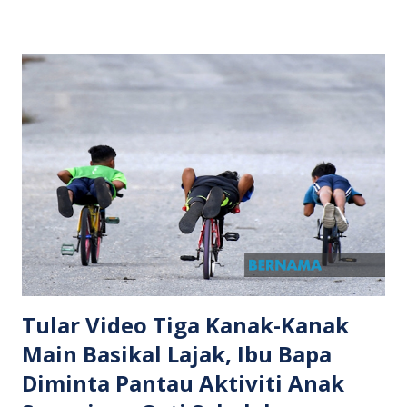
aku keluar kat TV." Menurut Awie MBR, suspek turut
mengancam untuk mencederakan anggota krunya sekiranya
wajahnya ditularkan di media sosial. Beliau memaklumkan
bahawa satu laporan telah dibuat dan kes berkenaan kini
dalam tindakan Pegawai Penyiasat Polis (IO). Menerusi satu
hantaran di Facebook, Awie MBR turut mendakwa individu
terbabit telah ditahan pihak berkuasa. Bagaimanapun,
setakat ini tiada kenyataan rasmi daripada polis berhubung
penahanan tersebut. Terdahulu, kawasan Kampung Sri
Langkas yang berada di bawah pentadbiran Majlis Bandaraya
Subang Jaya (MBSJ) menjadi perhatian netizen selepas
timbul ...
Tular Video Tiga Kanak-Kanak
Main Basikal Lajak, Ibu Bapa
Diminta Pantau Aktiviti Anak