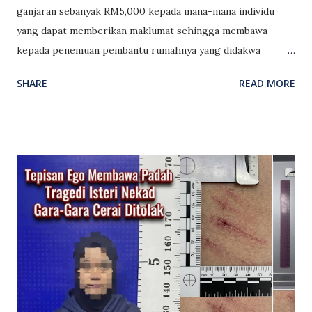
ganjaran sebanyak RM5,000 kepada mana-mana individu
yang dapat memberikan maklumat sehingga membawa
kepada penemuan pembantu rumahnya yang didakwa
melarikan diri. Menerusi satu hantaran di media sosial,
SHARE
READ MORE
Esther mendakwa pembantu rumah yang dikenali sebagai
Citra Dewi telah meninggalkan bayi di rumah tanpa
pengawasan sebelum melarikan diri. Beliau turut mendakwa
wanita berkenaan membawa lari beberapa barangan
miliknya. Menurut Esther, pembantu rumah tersebut
kemudiannya didakwa terus aktif di media sosial dan sedang
mencari majikan baharu, sekali gus menyebabkan beliau
berasa kecewa dengan situasi yang berlaku. Beliau
memaklumkan bahawa ganjaran RM5,000 akan diberikan
kepada individu yang menyalurkan maklumat yang membawa
kepada lokasi wanita berkenaan. Esther turut menyatakan
hasratnya agar pembantu rumah itu dihantar pulang ke