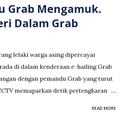
u Grab Mengamuk.
eri Dalam Grab
ang lelaki warga asing dipercayai
rada di dalam kenderaan e-hailing Grab
angan dengan pemandu Grab yang turut
 CCTV memaparkan detik pertengkaran
 asing dengan pemandu Grab dipercayai
READ MORE
but memarahi isterinya di dalam
an. Rakaman itu turut menunjukkan