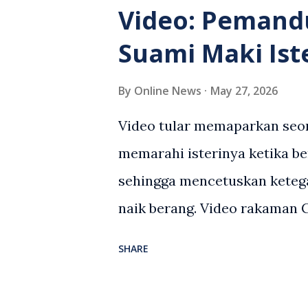
Video: Pemand
Suami Maki Ist
By
Online News
May 27, 2026
Video tular memaparkan seor
memarahi isterinya ketika be
sehingga mencetuskan keteg
naik berang. Video rakaman
antara seorang lelaki warga
SHARE
berlaku selepas lelaki terse
kenderaan e-hailing berkena