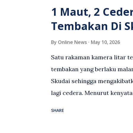
suasana tegang apabila pem
1 Maut, 2 Cede
wanita terbabit sebelum ber
Tembakan Di S
pihak. Video berkenaan kini 
pelbagai reaksi orang ramai.
By
Online News
May 10, 2026
media sosial mengenai insid
Satu rakaman kamera litar t
rasa marah terhadap tindaka
tembakan yang berlaku malam
pemandu Grab kerana campur
Skudai sehingga mengakibatk
meminta pihak berkuasa men
lagi cedera. Menurut kenyata
yang bersimpati terhadap wan
Malaysia, kejadian berlaku se
SHARE
menerima maklumat berkaita
lelaki tempatan berusia 27 t