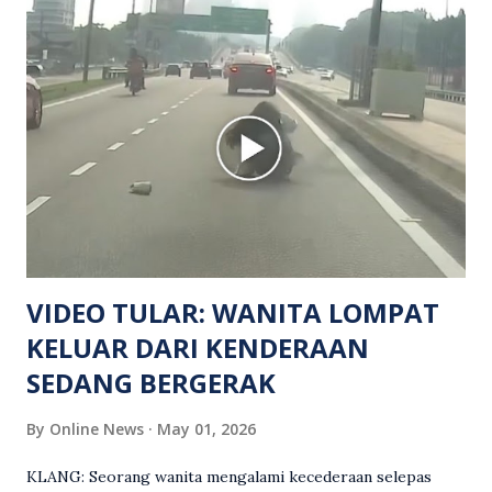
hiburan di kawasan berkenaan. Seorang mangsa disahkan
meninggal dunia di lokasi kejadian akibat terkena tembakan,
manakala seorang lagi mangsa mengalami kecederaan.
Turut dipercayai terdapat seorang lagi individu cedera
namun identitinya masih belum dikenal pasti selepas dibawa
keluar dari lokasi oleh kenalannya. Polis kini sedang giat
mengesan dua suspek yang masih bebas bagi membantu
siasatan lanjut. Kes disiasat mengikut Seksyen 302 Kanun
Keseksaan kerana membunuh. Orang ramai yang mempunyai
maklumat diminta t...
VIDEO TULAR: WANITA LOMPAT
KELUAR DARI KENDERAAN
SEDANG BERGERAK
By
Online News
May 01, 2026
KLANG: Seorang wanita mengalami kecederaan selepas