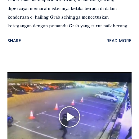
dipercayai memarahi isterinya ketika berada di dalam
kenderaan e-hailing Grab sehingga mencetuskan
ketegangan dengan pemandu Grab yang turut naik berang.
Video rakaman CCTV memaparkan detik pertengkaran
SHARE
READ MORE
antara seorang lelaki warga asing dengan pemandu Grab
dipercayai berlaku selepas lelaki tersebut memarahi
isterinya di dalam kenderaan e-hailing berkenaan. Rakaman
itu turut menunjukkan suasana tegang apabila pemandu
Grab bertindak mempertahankan wanita terbabit sebelum
berlaku pertikaman lidah antara kedua-dua pihak. Video
berkenaan kini tular di media sosial dan mendapat pelbagai
reaksi orang ramai. Antara komen orang awam yang tular di
media sosial mengenai insiden tersebut ialah ramai yang
meluahkan rasa marah terhadap tindakan lelaki berkenaan
serta memuji pemandu Grab kerana campur tangan.
Sebahagian netizen turut meminta pihak berkuasa