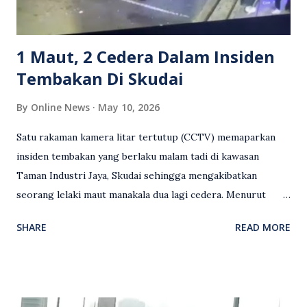
mengambil tindakan tegas, manakala ada yang bersimpati
terhadap wanita dipercayai menjadi mangs...
1 Maut, 2 Cedera Dalam Insiden
Tembakan Di Skudai
By
Online News
May 10, 2026
Satu rakaman kamera litar tertutup (CCTV) memaparkan
insiden tembakan yang berlaku malam tadi di kawasan
Taman Industri Jaya, Skudai sehingga mengakibatkan
seorang lelaki maut manakala dua lagi cedera. Menurut
kenyataan media yang dikeluarkan Polis Diraja Malaysia,
SHARE
READ MORE
kejadian berlaku sekitar jam 11 malam dan pihak polis
menerima maklumat berkaitan insiden tembakan melibatkan
mangsa lelaki tempatan berusia 27 tahun. Siasatan awal
mendapati kejadian berlaku di hadapan sebuah pusat