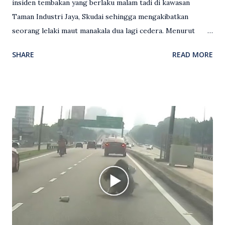
insiden tembakan yang berlaku malam tadi di kawasan
Taman Industri Jaya, Skudai sehingga mengakibatkan
seorang lelaki maut manakala dua lagi cedera. Menurut
kenyataan media yang dikeluarkan Polis Diraja Malaysia,
SHARE
READ MORE
kejadian berlaku sekitar jam 11 malam dan pihak polis
menerima maklumat berkaitan insiden tembakan melibatkan
mangsa lelaki tempatan berusia 27 tahun. Siasatan awal
mendapati kejadian berlaku di hadapan sebuah pusat
hiburan di kawasan berkenaan. Seorang mangsa disahkan
meninggal dunia di lokasi kejadian akibat terkena tembakan,
manakala seorang lagi mangsa mengalami kecederaan.
Turut dipercayai terdapat seorang lagi individu cedera
namun identitinya masih belum dikenal pasti selepas dibawa
keluar dari lokasi oleh kenalannya. Polis kini sedang giat
mengesan dua suspek yang masih bebas bagi membantu
siasatan lanjut. Kes disiasat mengikut Seksyen 302 Kanun