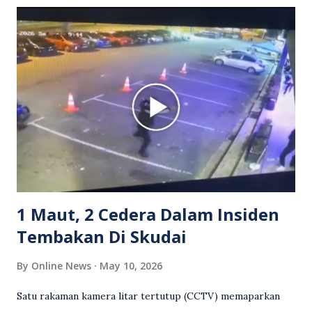
Grab bertindak mempertahankan wanita terbabit sebelum
berlaku pertikaman lidah antara kedua-dua pihak. Video
berkenaan kini tular di media sosial dan mendapat pelbagai
reaksi orang ramai. Antara komen orang awam yang tular di
media sosial mengenai insiden tersebut ialah ramai yang
meluahkan rasa marah terhadap tindakan lelaki berkenaan
serta memuji pemandu Grab kerana campur tangan.
Sebahagian netizen turut meminta pihak berkuasa
mengambil tindakan tegas, manakala ada yang bersimpati
terhadap wanita dipercayai menjadi mangs...
1 Maut, 2 Cedera Dalam Insiden
Tembakan Di Skudai
By
Online News
May 10, 2026
Satu rakaman kamera litar tertutup (CCTV) memaparkan