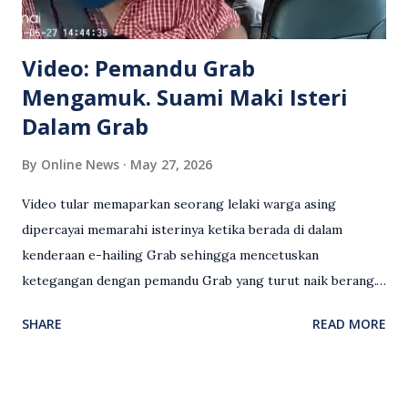
Video: Pemandu Grab
Mengamuk. Suami Maki Isteri
Dalam Grab
By
Online News
May 27, 2026
Video tular memaparkan seorang lelaki warga asing
dipercayai memarahi isterinya ketika berada di dalam
kenderaan e-hailing Grab sehingga mencetuskan
ketegangan dengan pemandu Grab yang turut naik berang.
Video rakaman CCTV memaparkan detik pertengkaran
SHARE
READ MORE
antara seorang lelaki warga asing dengan pemandu Grab
dipercayai berlaku selepas lelaki tersebut memarahi
isterinya di dalam kenderaan e-hailing berkenaan. Rakaman
itu turut menunjukkan suasana tegang apabila pemandu