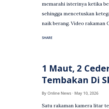
memarahi isterinya ketika be
sehingga mencetuskan keteg
naik berang. Video rakaman
antara seorang lelaki warga
SHARE
berlaku selepas lelaki terse
kenderaan e-hailing berkena
suasana tegang apabila pem
1 Maut, 2 Cede
wanita terbabit sebelum ber
Tembakan Di S
pihak. Video berkenaan kini 
pelbagai reaksi orang ramai.
By
Online News
May 10, 2026
media sosial mengenai insid
Satu rakaman kamera litar t