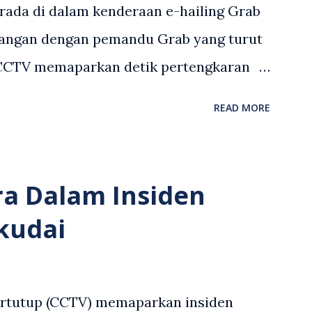
rada di dalam kenderaan e-hailing Grab
angan dengan pemandu Grab yang turut
 CCTV memaparkan detik pertengkaran
 asing dengan pemandu Grab dipercayai
READ MORE
but memarahi isterinya di dalam
an. Rakaman itu turut menunjukkan
andu Grab bertindak mempertahankan
ra Dalam Insiden
laku pertikaman lidah antara kedua-dua
kudai
tular di media sosial dan mendapat
 Antara komen orang awam yang tular di
en tersebut ialah ramai yang meluahkan
ertutup (CCTV) memaparkan insiden