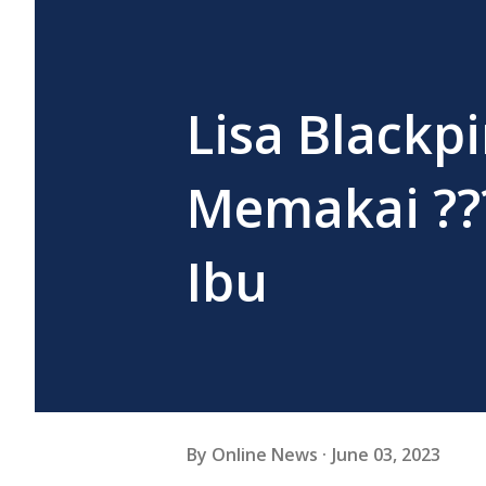
Lisa Blackp
Memakai ??
Ibu
By
Online News
June 03, 2023