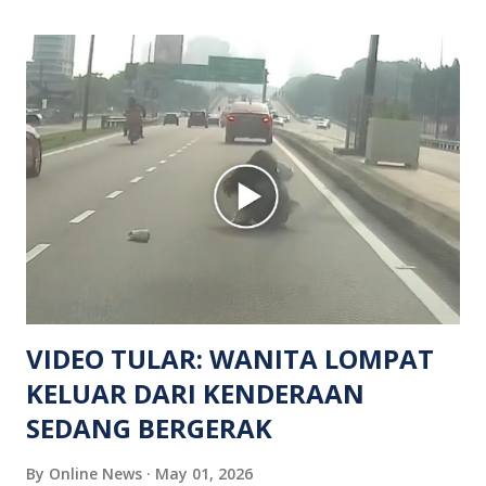
mendapati kejadian berlaku di hadapan sebuah pusat
hiburan di kawasan berkenaan. Seorang mangsa disahkan
meninggal dunia di lokasi kejadian akibat terkena tembakan,
manakala seorang lagi mangsa mengalami kecederaan.
Turut dipercayai terdapat seorang lagi individu cedera
namun identitinya masih belum dikenal pasti selepas dibawa
keluar dari lokasi oleh kenalannya. Polis kini sedang giat
mengesan dua suspek yang masih bebas bagi membantu
siasatan lanjut. Kes disiasat mengikut Seksyen 302 Kanun
Keseksaan kerana membunuh. Orang ramai yang mempunyai
maklumat diminta t...
VIDEO TULAR: WANITA LOMPAT
KELUAR DARI KENDERAAN
SEDANG BERGERAK
By
Online News
May 01, 2026