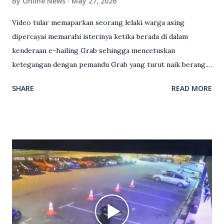
By
Online News
May 27, 2026
Video tular memaparkan seorang lelaki warga asing
dipercayai memarahi isterinya ketika berada di dalam
kenderaan e-hailing Grab sehingga mencetuskan
ketegangan dengan pemandu Grab yang turut naik berang.
Video rakaman CCTV memaparkan detik pertengkaran
SHARE
READ MORE
antara seorang lelaki warga asing dengan pemandu Grab
dipercayai berlaku selepas lelaki tersebut memarahi
isterinya di dalam kenderaan e-hailing berkenaan. Rakaman
itu turut menunjukkan suasana tegang apabila pemandu
Grab bertindak mempertahankan wanita terbabit sebelum
berlaku pertikaman lidah antara kedua-dua pihak. Video
berkenaan kini tular di media sosial dan mendapat pelbagai
reaksi orang ramai. Antara komen orang awam yang tular di
media sosial mengenai insiden tersebut ialah ramai yang
meluahkan rasa marah terhadap tindakan lelaki berkenaan