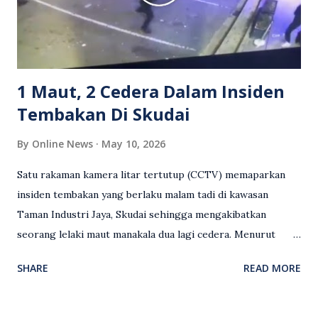
serta memuji pemandu Grab kerana campur tangan.
Sebahagian netizen turut meminta pihak berkuasa
mengambil tindakan tegas, manakala ada yang bersimpati
terhadap wanita dipercayai menjadi mangs...
1 Maut, 2 Cedera Dalam Insiden
Tembakan Di Skudai
By
Online News
May 10, 2026
Satu rakaman kamera litar tertutup (CCTV) memaparkan
insiden tembakan yang berlaku malam tadi di kawasan
Taman Industri Jaya, Skudai sehingga mengakibatkan
seorang lelaki maut manakala dua lagi cedera. Menurut
kenyataan media yang dikeluarkan Polis Diraja Malaysia,
SHARE
READ MORE
kejadian berlaku sekitar jam 11 malam dan pihak polis
menerima maklumat berkaitan insiden tembakan melibatkan
mangsa lelaki tempatan berusia 27 tahun. Siasatan awal