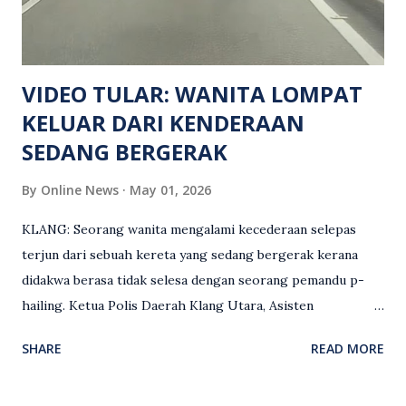
siasatan lanjut. Kes disiasat mengikut Seksyen 302 Kanun
Keseksaan kerana membunuh. Orang ramai yang mempunyai
maklumat diminta t...
VIDEO TULAR: WANITA LOMPAT
KELUAR DARI KENDERAAN
SEDANG BERGERAK
By
Online News
May 01, 2026
KLANG: Seorang wanita mengalami kecederaan selepas
terjun dari sebuah kereta yang sedang bergerak kerana
didakwa berasa tidak selesa dengan seorang pemandu p-
hailing. Ketua Polis Daerah Klang Utara, Asisten
Komisioner S. Vijaya Rao, dalam satu kenyataan pada Sabtu
SHARE
READ MORE
(2 Mei), berkata pemandu berusia 47 tahun itu telah
membuat laporan polis berhubung kejadian tersebut