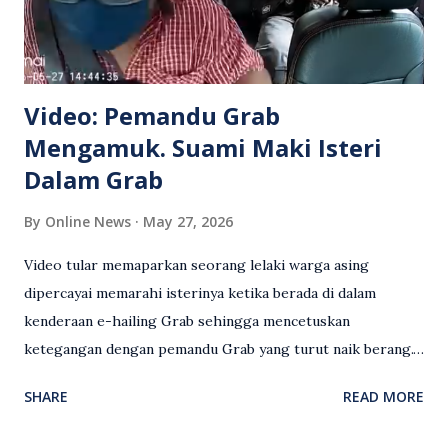
Video: Pemandu Grab
Mengamuk. Suami Maki Isteri
Dalam Grab
By
Online News
May 27, 2026
Video tular memaparkan seorang lelaki warga asing
dipercayai memarahi isterinya ketika berada di dalam
kenderaan e-hailing Grab sehingga mencetuskan
ketegangan dengan pemandu Grab yang turut naik berang.
Video rakaman CCTV memaparkan detik pertengkaran
SHARE
READ MORE
antara seorang lelaki warga asing dengan pemandu Grab
dipercayai berlaku selepas lelaki tersebut memarahi