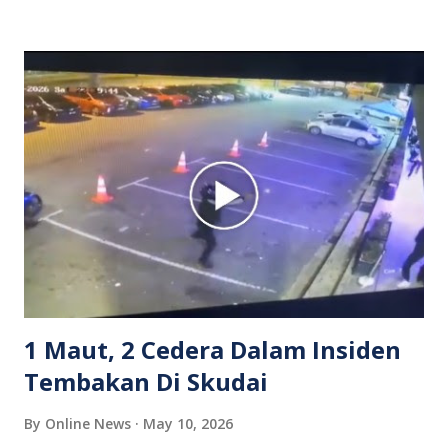
isterinya di dalam kenderaan e-hailing berkenaan. Rakaman
itu turut menunjukkan suasana tegang apabila pemandu
Grab bertindak mempertahankan wanita terbabit sebelum
berlaku pertikaman lidah antara kedua-dua pihak. Video
berkenaan kini tular di media sosial dan mendapat pelbagai
reaksi orang ramai. Antara komen orang awam yang tular di
media sosial mengenai insiden tersebut ialah ramai yang
meluahkan rasa marah terhadap tindakan lelaki berkenaan
serta memuji pemandu Grab kerana campur tangan.
Sebahagian netizen turut meminta pihak berkuasa
mengambil tindakan tegas, manakala ada yang bersimpati
terhadap wanita dipercayai menjadi mangs...
1 Maut, 2 Cedera Dalam Insiden
Tembakan Di Skudai
By
Online News
May 10, 2026