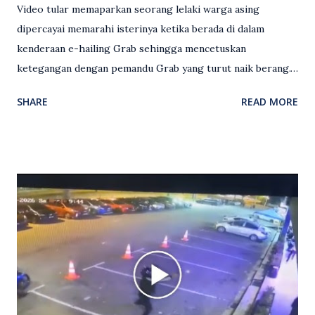
Video tular memaparkan seorang lelaki warga asing
dipercayai memarahi isterinya ketika berada di dalam
kenderaan e-hailing Grab sehingga mencetuskan
ketegangan dengan pemandu Grab yang turut naik berang.
Video rakaman CCTV memaparkan detik pertengkaran
SHARE
READ MORE
antara seorang lelaki warga asing dengan pemandu Grab
dipercayai berlaku selepas lelaki tersebut memarahi
isterinya di dalam kenderaan e-hailing berkenaan. Rakaman
itu turut menunjukkan suasana tegang apabila pemandu
Grab bertindak mempertahankan wanita terbabit sebelum
berlaku pertikaman lidah antara kedua-dua pihak. Video
berkenaan kini tular di media sosial dan mendapat pelbagai
reaksi orang ramai. Antara komen orang awam yang tular di
media sosial mengenai insiden tersebut ialah ramai yang
meluahkan rasa marah terhadap tindakan lelaki berkenaan
serta memuji pemandu Grab kerana campur tangan.