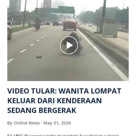
hiburan di kawasan berkenaan. Seorang mangsa disahkan
meninggal dunia di lokasi kejadian akibat terkena tembakan,
manakala seorang lagi mangsa mengalami kecederaan.
Turut dipercayai terdapat seorang lagi individu cedera
namun identitinya masih belum dikenal pasti selepas dibawa
keluar dari lokasi oleh kenalannya. Polis kini sedang giat
mengesan dua suspek yang masih bebas bagi membantu
siasatan lanjut. Kes disiasat mengikut Seksyen 302 Kanun
Keseksaan kerana membunuh. Orang ramai yang mempunyai
maklumat diminta t...
VIDEO TULAR: WANITA LOMPAT
KELUAR DARI KENDERAAN
SEDANG BERGERAK
By
Online News
May 01, 2026
KLANG: Seorang wanita mengalami kecederaan selepas