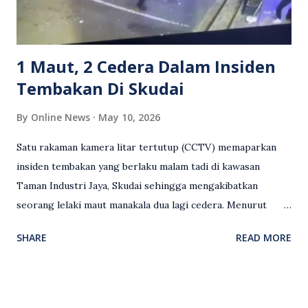
Sebahagian netizen turut meminta pihak berkuasa
mengambil tindakan tegas, manakala ada yang bersimpati
terhadap wanita dipercayai menjadi mangs...
1 Maut, 2 Cedera Dalam Insiden
Tembakan Di Skudai
By
Online News
May 10, 2026
Satu rakaman kamera litar tertutup (CCTV) memaparkan
insiden tembakan yang berlaku malam tadi di kawasan
Taman Industri Jaya, Skudai sehingga mengakibatkan
seorang lelaki maut manakala dua lagi cedera. Menurut
kenyataan media yang dikeluarkan Polis Diraja Malaysia,
SHARE
READ MORE
kejadian berlaku sekitar jam 11 malam dan pihak polis
menerima maklumat berkaitan insiden tembakan melibatkan
mangsa lelaki tempatan berusia 27 tahun. Siasatan awal
mendapati kejadian berlaku di hadapan sebuah pusat