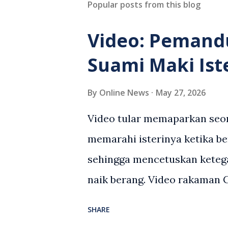
Popular posts from this blog
Video: Pemand
Suami Maki Ist
By
Online News
May 27, 2026
Video tular memaparkan seor
memarahi isterinya ketika be
sehingga mencetuskan keteg
naik berang. Video rakaman
antara seorang lelaki warga
SHARE
berlaku selepas lelaki terse