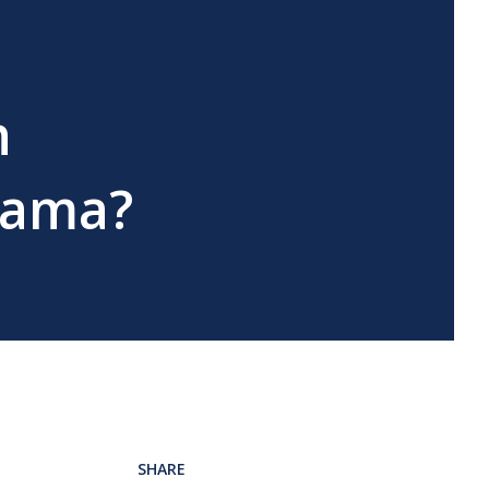
n
rsama?
SHARE