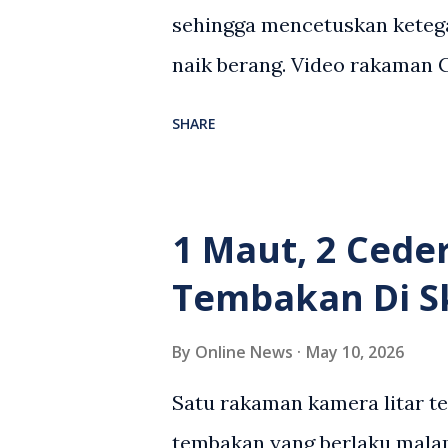
sehingga mencetuskan keteg
naik berang. Video rakaman
antara seorang lelaki warga
SHARE
berlaku selepas lelaki terse
kenderaan e-hailing berkena
suasana tegang apabila pem
1 Maut, 2 Cede
wanita terbabit sebelum ber
Tembakan Di S
pihak. Video berkenaan kini 
pelbagai reaksi orang ramai.
By
Online News
May 10, 2026
media sosial mengenai insid
Satu rakaman kamera litar t
rasa marah terhadap tindaka
tembakan yang berlaku malam