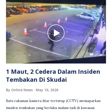
Grab bertindak mempertahankan wanita terbabit sebelum
berlaku pertikaman lidah antara kedua-dua pihak. Video
berkenaan kini tular di media sosial dan mendapat pelbagai
reaksi orang ramai. Antara komen orang awam yang tular di
media sosial mengenai insiden tersebut ialah ramai yang
meluahkan rasa marah terhadap tindakan lelaki berkenaan
serta memuji pemandu Grab kerana campur tangan.
Sebahagian netizen turut meminta pihak berkuasa
mengambil tindakan tegas, manakala ada yang bersimpati
terhadap wanita dipercayai menjadi mangs...
1 Maut, 2 Cedera Dalam Insiden
Tembakan Di Skudai
By
Online News
May 10, 2026
Satu rakaman kamera litar tertutup (CCTV) memaparkan
insiden tembakan yang berlaku malam tadi di kawasan