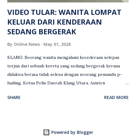
maklumat diminta t...
VIDEO TULAR: WANITA LOMPAT
KELUAR DARI KENDERAAN
SEDANG BERGERAK
By
Online News
May 01, 2026
KLANG: Seorang wanita mengalami kecederaan selepas
terjun dari sebuah kereta yang sedang bergerak kerana
didakwa berasa tidak selesa dengan seorang pemandu p-
hailing. Ketua Polis Daerah Klang Utara, Asisten
Komisioner S. Vijaya Rao, dalam satu kenyataan pada Sabtu
SHARE
READ MORE
(2 Mei), berkata pemandu berusia 47 tahun itu telah
membuat laporan polis berhubung kejadian tersebut
selepas insiden pada 1 Mei. “Insiden berlaku di tengah jalan
berhampiran sebuah stesen minyak di Taman Eng Ann
Powered by Blogger
ketika pengadu sedang membawa dua penumpang. “Tiba-