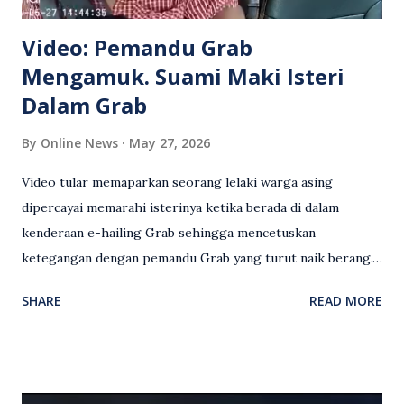
Video: Pemandu Grab
Mengamuk. Suami Maki Isteri
Dalam Grab
By
Online News
May 27, 2026
Video tular memaparkan seorang lelaki warga asing
dipercayai memarahi isterinya ketika berada di dalam
kenderaan e-hailing Grab sehingga mencetuskan
ketegangan dengan pemandu Grab yang turut naik berang.
Video rakaman CCTV memaparkan detik pertengkaran
SHARE
READ MORE
antara seorang lelaki warga asing dengan pemandu Grab
dipercayai berlaku selepas lelaki tersebut memarahi
isterinya di dalam kenderaan e-hailing berkenaan. Rakaman
itu turut menunjukkan suasana tegang apabila pemandu