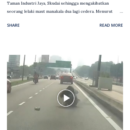
Taman Industri Jaya, Skudai sehingga mengakibatkan
seorang lelaki maut manakala dua lagi cedera. Menurut
kenyataan media yang dikeluarkan Polis Diraja Malaysia,
SHARE
READ MORE
kejadian berlaku sekitar jam 11 malam dan pihak polis
menerima maklumat berkaitan insiden tembakan melibatkan
mangsa lelaki tempatan berusia 27 tahun. Siasatan awal
mendapati kejadian berlaku di hadapan sebuah pusat
hiburan di kawasan berkenaan. Seorang mangsa disahkan
meninggal dunia di lokasi kejadian akibat terkena tembakan,
manakala seorang lagi mangsa mengalami kecederaan.
Turut dipercayai terdapat seorang lagi individu cedera
namun identitinya masih belum dikenal pasti selepas dibawa
keluar dari lokasi oleh kenalannya. Polis kini sedang giat
mengesan dua suspek yang masih bebas bagi membantu
siasatan lanjut. Kes disiasat mengikut Seksyen 302 Kanun
Keseksaan kerana membunuh. Orang ramai yang mempunyai