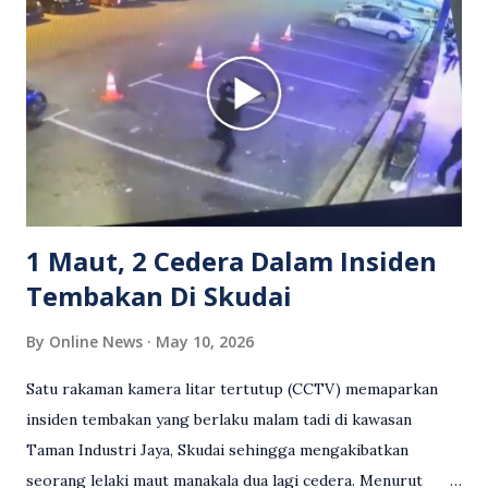
berkenaan kini tular di media sosial dan mendapat pelbagai
reaksi orang ramai. Antara komen orang awam yang tular di
media sosial mengenai insiden tersebut ialah ramai yang
meluahkan rasa marah terhadap tindakan lelaki berkenaan
serta memuji pemandu Grab kerana campur tangan.
Sebahagian netizen turut meminta pihak berkuasa
mengambil tindakan tegas, manakala ada yang bersimpati
terhadap wanita dipercayai menjadi mangs...
1 Maut, 2 Cedera Dalam Insiden
Tembakan Di Skudai
By
Online News
May 10, 2026
Satu rakaman kamera litar tertutup (CCTV) memaparkan
insiden tembakan yang berlaku malam tadi di kawasan
Taman Industri Jaya, Skudai sehingga mengakibatkan
seorang lelaki maut manakala dua lagi cedera. Menurut