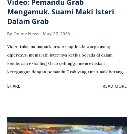
Video: Pemandu Grab
Mengamuk. Suami Maki Isteri
Dalam Grab
By
Online News
May 27, 2026
Video tular memaparkan seorang lelaki warga asing
dipercayai memarahi isterinya ketika berada di dalam
kenderaan e-hailing Grab sehingga mencetuskan
ketegangan dengan pemandu Grab yang turut naik berang.
Video rakaman CCTV memaparkan detik pertengkaran
SHARE
READ MORE
antara seorang lelaki warga asing dengan pemandu Grab
dipercayai berlaku selepas lelaki tersebut memarahi
isterinya di dalam kenderaan e-hailing berkenaan. Rakaman
itu turut menunjukkan suasana tegang apabila pemandu
Grab bertindak mempertahankan wanita terbabit sebelum
berlaku pertikaman lidah antara kedua-dua pihak. Video