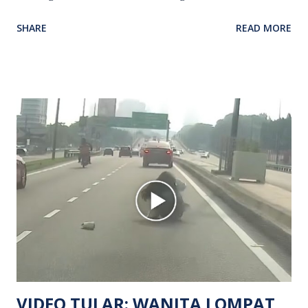
kenyataan media yang dikeluarkan Polis Diraja Malaysia,
SHARE
READ MORE
kejadian berlaku sekitar jam 11 malam dan pihak polis
menerima maklumat berkaitan insiden tembakan melibatkan
mangsa lelaki tempatan berusia 27 tahun. Siasatan awal
mendapati kejadian berlaku di hadapan sebuah pusat
hiburan di kawasan berkenaan. Seorang mangsa disahkan
meninggal dunia di lokasi kejadian akibat terkena tembakan,
manakala seorang lagi mangsa mengalami kecederaan.
Turut dipercayai terdapat seorang lagi individu cedera
namun identitinya masih belum dikenal pasti selepas dibawa
keluar dari lokasi oleh kenalannya. Polis kini sedang giat
mengesan dua suspek yang masih bebas bagi membantu
siasatan lanjut. Kes disiasat mengikut Seksyen 302 Kanun
Keseksaan kerana membunuh. Orang ramai yang mempunyai
maklumat diminta t...
VIDEO TULAR: WANITA LOMPAT