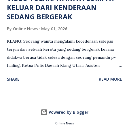
KELUAR DARI KENDERAAN
SEDANG BERGERAK
By
Online News
May 01, 2026
KLANG: Seorang wanita mengalami kecederaan selepas
terjun dari sebuah kereta yang sedang bergerak kerana
didakwa berasa tidak selesa dengan seorang pemandu p-
hailing. Ketua Polis Daerah Klang Utara, Asisten
Komisioner S. Vijaya Rao, dalam satu kenyataan pada Sabtu
SHARE
READ MORE
(2 Mei), berkata pemandu berusia 47 tahun itu telah
membuat laporan polis berhubung kejadian tersebut
selepas insiden pada 1 Mei. “Insiden berlaku di tengah jalan
berhampiran sebuah stesen minyak di Taman Eng Ann
Powered by Blogger
ketika pengadu sedang membawa dua penumpang. “Tiba-
tiba, salah seorang penumpang wanita membuka pintu
Online News