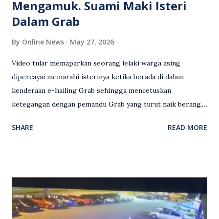
Mengamuk. Suami Maki Isteri
Dalam Grab
By
Online News
May 27, 2026
Video tular memaparkan seorang lelaki warga asing
dipercayai memarahi isterinya ketika berada di dalam
kenderaan e-hailing Grab sehingga mencetuskan
ketegangan dengan pemandu Grab yang turut naik berang.
Video rakaman CCTV memaparkan detik pertengkaran
SHARE
READ MORE
antara seorang lelaki warga asing dengan pemandu Grab
dipercayai berlaku selepas lelaki tersebut memarahi
isterinya di dalam kenderaan e-hailing berkenaan. Rakaman
itu turut menunjukkan suasana tegang apabila pemandu
Grab bertindak mempertahankan wanita terbabit sebelum
berlaku pertikaman lidah antara kedua-dua pihak. Video
berkenaan kini tular di media sosial dan mendapat pelbagai