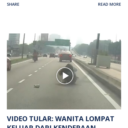
SHARE
READ MORE
kejadian berlaku sekitar jam 11 malam dan pihak polis
menerima maklumat berkaitan insiden tembakan melibatkan
mangsa lelaki tempatan berusia 27 tahun. Siasatan awal
mendapati kejadian berlaku di hadapan sebuah pusat
hiburan di kawasan berkenaan. Seorang mangsa disahkan
meninggal dunia di lokasi kejadian akibat terkena tembakan,
manakala seorang lagi mangsa mengalami kecederaan.
Turut dipercayai terdapat seorang lagi individu cedera
namun identitinya masih belum dikenal pasti selepas dibawa
keluar dari lokasi oleh kenalannya. Polis kini sedang giat
mengesan dua suspek yang masih bebas bagi membantu
siasatan lanjut. Kes disiasat mengikut Seksyen 302 Kanun
Keseksaan kerana membunuh. Orang ramai yang mempunyai
maklumat diminta t...
VIDEO TULAR: WANITA LOMPAT
KELUAR DARI KENDERAAN