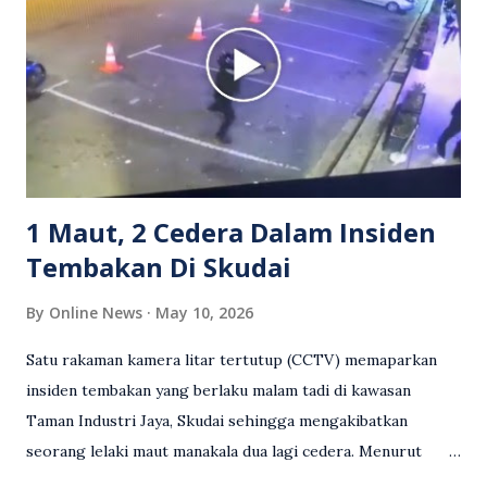
reaksi orang ramai. Antara komen orang awam yang tular di
media sosial mengenai insiden tersebut ialah ramai yang
meluahkan rasa marah terhadap tindakan lelaki berkenaan
serta memuji pemandu Grab kerana campur tangan.
Sebahagian netizen turut meminta pihak berkuasa
mengambil tindakan tegas, manakala ada yang bersimpati
terhadap wanita dipercayai menjadi mangs...
1 Maut, 2 Cedera Dalam Insiden
Tembakan Di Skudai
By
Online News
May 10, 2026
Satu rakaman kamera litar tertutup (CCTV) memaparkan
insiden tembakan yang berlaku malam tadi di kawasan
Taman Industri Jaya, Skudai sehingga mengakibatkan
seorang lelaki maut manakala dua lagi cedera. Menurut
kenyataan media yang dikeluarkan Polis Diraja Malaysia,