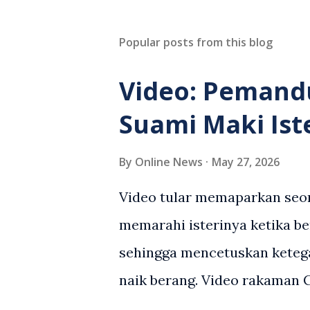
Popular posts from this blog
Video: Pemand
Suami Maki Ist
By
Online News
May 27, 2026
Video tular memaparkan seor
memarahi isterinya ketika be
sehingga mencetuskan keteg
naik berang. Video rakaman
antara seorang lelaki warga