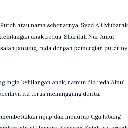
Puteh atau nama sebenarnya, Syed Ali Mubarak
kehilangan anak kedua, Sharifah Nur Ainul
alah jantung, reda dengan pemergian puteriny
ang ingin kehilangan anak, namun dia reda Ainul
kecilnya itu terus menanggung derita.
 membetulkan injap dan menutup tiga lubang
mber lalu di Hospital Serdang. Sejak itu, arwah