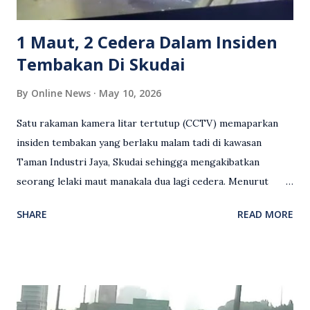
mengambil tindakan tegas, manakala ada yang bersimpati
terhadap wanita dipercayai menjadi mangs...
1 Maut, 2 Cedera Dalam Insiden
Tembakan Di Skudai
By
Online News
May 10, 2026
Satu rakaman kamera litar tertutup (CCTV) memaparkan
insiden tembakan yang berlaku malam tadi di kawasan
Taman Industri Jaya, Skudai sehingga mengakibatkan
seorang lelaki maut manakala dua lagi cedera. Menurut
kenyataan media yang dikeluarkan Polis Diraja Malaysia,
SHARE
READ MORE
kejadian berlaku sekitar jam 11 malam dan pihak polis
menerima maklumat berkaitan insiden tembakan melibatkan
mangsa lelaki tempatan berusia 27 tahun. Siasatan awal
mendapati kejadian berlaku di hadapan sebuah pusat
hiburan di kawasan berkenaan. Seorang mangsa disahkan