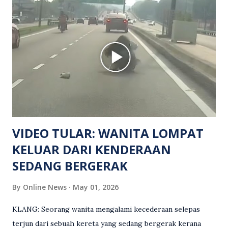
meninggal dunia di lokasi kejadian akibat terkena tembakan,
manakala seorang lagi mangsa mengalami kecederaan.
Turut dipercayai terdapat seorang lagi individu cedera
namun identitinya masih belum dikenal pasti selepas dibawa
keluar dari lokasi oleh kenalannya. Polis kini sedang giat
mengesan dua suspek yang masih bebas bagi membantu
siasatan lanjut. Kes disiasat mengikut Seksyen 302 Kanun
Keseksaan kerana membunuh. Orang ramai yang mempunyai
maklumat diminta t...
VIDEO TULAR: WANITA LOMPAT
KELUAR DARI KENDERAAN
SEDANG BERGERAK
By
Online News
May 01, 2026
KLANG: Seorang wanita mengalami kecederaan selepas
terjun dari sebuah kereta yang sedang bergerak kerana