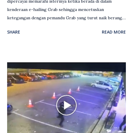
dipercayai memarahi isterinya ketika berada di dalam
kenderaan e-hailing Grab sehingga mencetuskan
ketegangan dengan pemandu Grab yang turut naik berang.
Video rakaman CCTV memaparkan detik pertengkaran
SHARE
READ MORE
antara seorang lelaki warga asing dengan pemandu Grab
dipercayai berlaku selepas lelaki tersebut memarahi
isterinya di dalam kenderaan e-hailing berkenaan. Rakaman
itu turut menunjukkan suasana tegang apabila pemandu
Grab bertindak mempertahankan wanita terbabit sebelum
berlaku pertikaman lidah antara kedua-dua pihak. Video
berkenaan kini tular di media sosial dan mendapat pelbagai
reaksi orang ramai. Antara komen orang awam yang tular di
media sosial mengenai insiden tersebut ialah ramai yang
meluahkan rasa marah terhadap tindakan lelaki berkenaan
serta memuji pemandu Grab kerana campur tangan.
Sebahagian netizen turut meminta pihak berkuasa