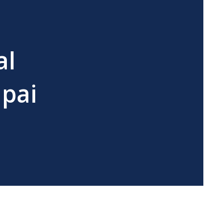
al
apai