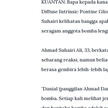
KUANTAN: Bapa kepada kanak
Diffuse Intrinsic Pontine G
Suhairi kelihatan bangga ap
seragam anggota bomba leng
Ahmad Suhairi Ali, 33, berk
sebarang reaksi, namun belia
berasa gembira lebih-lebih l
"Danial (panggilan Ahmad Da
bomba. Setiap kali melihat je
dan beritahu bomba adalah w