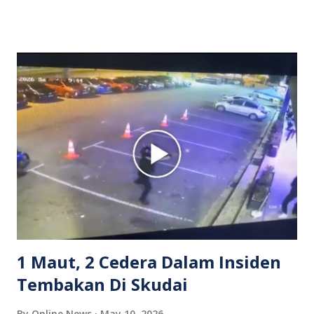
dipercayai berlaku selepas lelaki tersebut memarahi
isterinya di dalam kenderaan e-hailing berkenaan. Rakaman
itu turut menunjukkan suasana tegang apabila pemandu
Grab bertindak mempertahankan wanita terbabit sebelum
berlaku pertikaman lidah antara kedua-dua pihak. Video
berkenaan kini tular di media sosial dan mendapat pelbagai
reaksi orang ramai. Antara komen orang awam yang tular di
media sosial mengenai insiden tersebut ialah ramai yang
meluahkan rasa marah terhadap tindakan lelaki berkenaan
serta memuji pemandu Grab kerana campur tangan.
Sebahagian netizen turut meminta pihak berkuasa
mengambil tindakan tegas, manakala ada yang bersimpati
terhadap wanita dipercayai menjadi mangs...
1 Maut, 2 Cedera Dalam Insiden
Tembakan Di Skudai
By
Online News
May 10, 2026