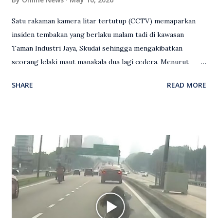
Satu rakaman kamera litar tertutup (CCTV) memaparkan
insiden tembakan yang berlaku malam tadi di kawasan
Taman Industri Jaya, Skudai sehingga mengakibatkan
seorang lelaki maut manakala dua lagi cedera. Menurut
kenyataan media yang dikeluarkan Polis Diraja Malaysia,
SHARE
READ MORE
kejadian berlaku sekitar jam 11 malam dan pihak polis
menerima maklumat berkaitan insiden tembakan melibatkan
mangsa lelaki tempatan berusia 27 tahun. Siasatan awal
mendapati kejadian berlaku di hadapan sebuah pusat
hiburan di kawasan berkenaan. Seorang mangsa disahkan
meninggal dunia di lokasi kejadian akibat terkena tembakan,
manakala seorang lagi mangsa mengalami kecederaan.
Turut dipercayai terdapat seorang lagi individu cedera
namun identitinya masih belum dikenal pasti selepas dibawa
keluar dari lokasi oleh kenalannya. Polis kini sedang giat