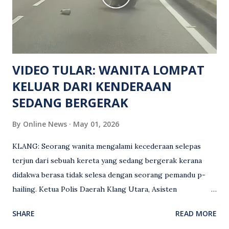
mengesan dua suspek yang masih bebas bagi membantu
siasatan lanjut. Kes disiasat mengikut Seksyen 302 Kanun
Keseksaan kerana membunuh. Orang ramai yang mempunyai
maklumat diminta t...
VIDEO TULAR: WANITA LOMPAT
KELUAR DARI KENDERAAN
SEDANG BERGERAK
By
Online News
May 01, 2026
KLANG: Seorang wanita mengalami kecederaan selepas
terjun dari sebuah kereta yang sedang bergerak kerana
didakwa berasa tidak selesa dengan seorang pemandu p-
hailing. Ketua Polis Daerah Klang Utara, Asisten
Komisioner S. Vijaya Rao, dalam satu kenyataan pada Sabtu
SHARE
READ MORE
(2 Mei), berkata pemandu berusia 47 tahun itu telah