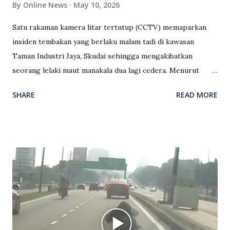
By
Online News
May 10, 2026
Satu rakaman kamera litar tertutup (CCTV) memaparkan
insiden tembakan yang berlaku malam tadi di kawasan
Taman Industri Jaya, Skudai sehingga mengakibatkan
seorang lelaki maut manakala dua lagi cedera. Menurut
kenyataan media yang dikeluarkan Polis Diraja Malaysia,
SHARE
READ MORE
kejadian berlaku sekitar jam 11 malam dan pihak polis
menerima maklumat berkaitan insiden tembakan melibatkan
mangsa lelaki tempatan berusia 27 tahun. Siasatan awal
mendapati kejadian berlaku di hadapan sebuah pusat
hiburan di kawasan berkenaan. Seorang mangsa disahkan
meninggal dunia di lokasi kejadian akibat terkena tembakan,
manakala seorang lagi mangsa mengalami kecederaan.
Turut dipercayai terdapat seorang lagi individu cedera
namun identitinya masih belum dikenal pasti selepas dibawa
keluar dari lokasi oleh kenalannya. Polis kini sedang giat