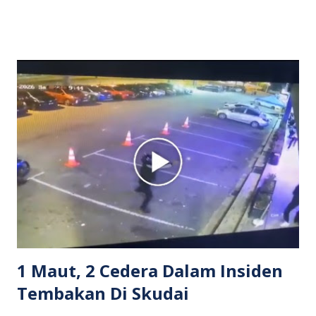
dipercayai berlaku selepas lelaki tersebut memarahi
isterinya di dalam kenderaan e-hailing berkenaan. Rakaman
itu turut menunjukkan suasana tegang apabila pemandu
Grab bertindak mempertahankan wanita terbabit sebelum
berlaku pertikaman lidah antara kedua-dua pihak. Video
berkenaan kini tular di media sosial dan mendapat pelbagai
reaksi orang ramai. Antara komen orang awam yang tular di
media sosial mengenai insiden tersebut ialah ramai yang
meluahkan rasa marah terhadap tindakan lelaki berkenaan
serta memuji pemandu Grab kerana campur tangan.
Sebahagian netizen turut meminta pihak berkuasa
mengambil tindakan tegas, manakala ada yang bersimpati
terhadap wanita dipercayai menjadi mangs...
1 Maut, 2 Cedera Dalam Insiden
Tembakan Di Skudai