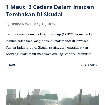
terhadap wanita dipercayai menjadi mangs...
1 Maut, 2 Cedera Dalam Insiden
Tembakan Di Skudai
By
Online News
May 10, 2026
Satu rakaman kamera litar tertutup (CCTV) memaparkan
insiden tembakan yang berlaku malam tadi di kawasan
Taman Industri Jaya, Skudai sehingga mengakibatkan
seorang lelaki maut manakala dua lagi cedera. Menurut
kenyataan media yang dikeluarkan Polis Diraja Malaysia,
SHARE
READ MORE
kejadian berlaku sekitar jam 11 malam dan pihak polis
menerima maklumat berkaitan insiden tembakan melibatkan
mangsa lelaki tempatan berusia 27 tahun. Siasatan awal
mendapati kejadian berlaku di hadapan sebuah pusat
hiburan di kawasan berkenaan. Seorang mangsa disahkan
meninggal dunia di lokasi kejadian akibat terkena tembakan,