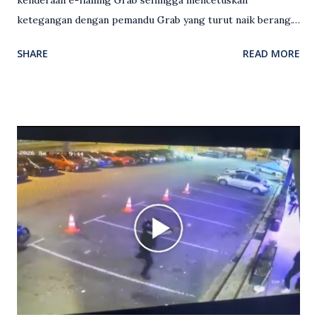
kenderaan e-hailing Grab sehingga mencetuskan
ketegangan dengan pemandu Grab yang turut naik berang.
Video rakaman CCTV memaparkan detik pertengkaran
SHARE
READ MORE
antara seorang lelaki warga asing dengan pemandu Grab
dipercayai berlaku selepas lelaki tersebut memarahi
isterinya di dalam kenderaan e-hailing berkenaan. Rakaman
itu turut menunjukkan suasana tegang apabila pemandu
Grab bertindak mempertahankan wanita terbabit sebelum
berlaku pertikaman lidah antara kedua-dua pihak. Video
berkenaan kini tular di media sosial dan mendapat pelbagai
reaksi orang ramai. Antara komen orang awam yang tular di
media sosial mengenai insiden tersebut ialah ramai yang
meluahkan rasa marah terhadap tindakan lelaki berkenaan
serta memuji pemandu Grab kerana campur tangan.
Sebahagian netizen turut meminta pihak berkuasa
mengambil tindakan tegas, manakala ada yang bersimpati