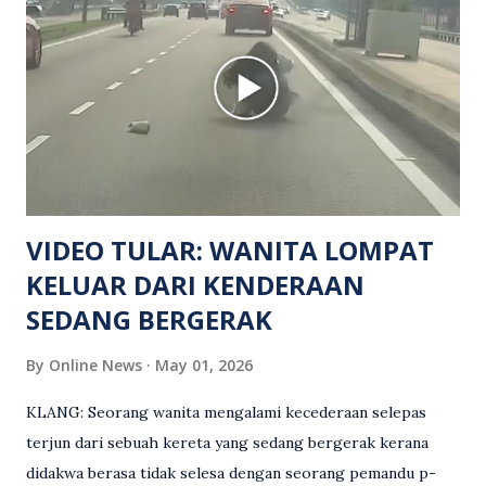
manakala seorang lagi mangsa mengalami kecederaan.
Turut dipercayai terdapat seorang lagi individu cedera
namun identitinya masih belum dikenal pasti selepas dibawa
keluar dari lokasi oleh kenalannya. Polis kini sedang giat
mengesan dua suspek yang masih bebas bagi membantu
siasatan lanjut. Kes disiasat mengikut Seksyen 302 Kanun
Keseksaan kerana membunuh. Orang ramai yang mempunyai
maklumat diminta t...
VIDEO TULAR: WANITA LOMPAT
KELUAR DARI KENDERAAN
SEDANG BERGERAK
By
Online News
May 01, 2026
KLANG: Seorang wanita mengalami kecederaan selepas
terjun dari sebuah kereta yang sedang bergerak kerana
didakwa berasa tidak selesa dengan seorang pemandu p-