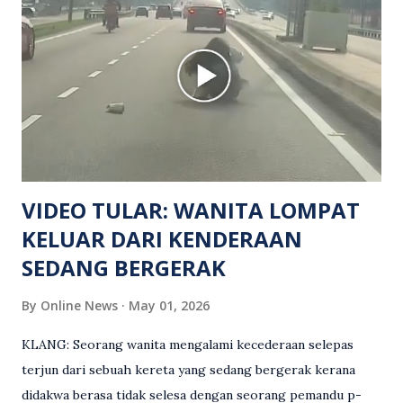
manakala seorang lagi mangsa mengalami kecederaan.
Turut dipercayai terdapat seorang lagi individu cedera
namun identitinya masih belum dikenal pasti selepas dibawa
keluar dari lokasi oleh kenalannya. Polis kini sedang giat
mengesan dua suspek yang masih bebas bagi membantu
siasatan lanjut. Kes disiasat mengikut Seksyen 302 Kanun
Keseksaan kerana membunuh. Orang ramai yang mempunyai
maklumat diminta t...
VIDEO TULAR: WANITA LOMPAT
KELUAR DARI KENDERAAN
SEDANG BERGERAK
By
Online News
May 01, 2026
KLANG: Seorang wanita mengalami kecederaan selepas
terjun dari sebuah kereta yang sedang bergerak kerana
didakwa berasa tidak selesa dengan seorang pemandu p-