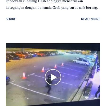
kenderaan e-hailing Grab sehingga mencetuskan
ketegangan dengan pemandu Grab yang turut naik berang.
Video rakaman CCTV memaparkan detik pertengkaran
SHARE
READ MORE
antara seorang lelaki warga asing dengan pemandu Grab
dipercayai berlaku selepas lelaki tersebut memarahi
isterinya di dalam kenderaan e-hailing berkenaan. Rakaman
itu turut menunjukkan suasana tegang apabila pemandu
Grab bertindak mempertahankan wanita terbabit sebelum
berlaku pertikaman lidah antara kedua-dua pihak. Video
berkenaan kini tular di media sosial dan mendapat pelbagai
reaksi orang ramai. Antara komen orang awam yang tular di
media sosial mengenai insiden tersebut ialah ramai yang
meluahkan rasa marah terhadap tindakan lelaki berkenaan
serta memuji pemandu Grab kerana campur tangan.
Sebahagian netizen turut meminta pihak berkuasa
mengambil tindakan tegas, manakala ada yang bersimpati