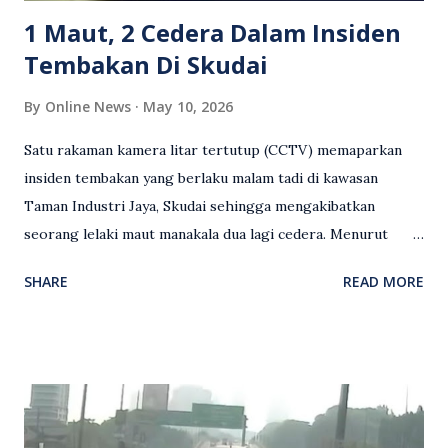
terhadap wanita dipercayai menjadi mangs...
1 Maut, 2 Cedera Dalam Insiden
Tembakan Di Skudai
By
Online News
May 10, 2026
Satu rakaman kamera litar tertutup (CCTV) memaparkan
insiden tembakan yang berlaku malam tadi di kawasan
Taman Industri Jaya, Skudai sehingga mengakibatkan
seorang lelaki maut manakala dua lagi cedera. Menurut
kenyataan media yang dikeluarkan Polis Diraja Malaysia,
SHARE
READ MORE
kejadian berlaku sekitar jam 11 malam dan pihak polis
menerima maklumat berkaitan insiden tembakan melibatkan
mangsa lelaki tempatan berusia 27 tahun. Siasatan awal
mendapati kejadian berlaku di hadapan sebuah pusat
hiburan di kawasan berkenaan. Seorang mangsa disahkan
meninggal dunia di lokasi kejadian akibat terkena tembakan,