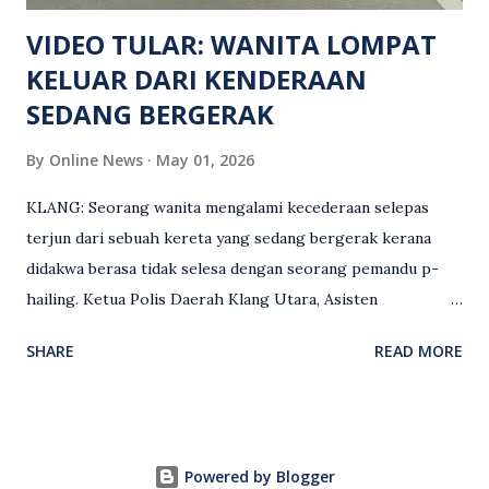
maklumat diminta t...
VIDEO TULAR: WANITA LOMPAT
KELUAR DARI KENDERAAN
SEDANG BERGERAK
By
Online News
May 01, 2026
KLANG: Seorang wanita mengalami kecederaan selepas
terjun dari sebuah kereta yang sedang bergerak kerana
didakwa berasa tidak selesa dengan seorang pemandu p-
hailing. Ketua Polis Daerah Klang Utara, Asisten
Komisioner S. Vijaya Rao, dalam satu kenyataan pada Sabtu
SHARE
READ MORE
(2 Mei), berkata pemandu berusia 47 tahun itu telah
membuat laporan polis berhubung kejadian tersebut
selepas insiden pada 1 Mei. “Insiden berlaku di tengah jalan
berhampiran sebuah stesen minyak di Taman Eng Ann
Powered by Blogger
ketika pengadu sedang membawa dua penumpang. “Tiba-