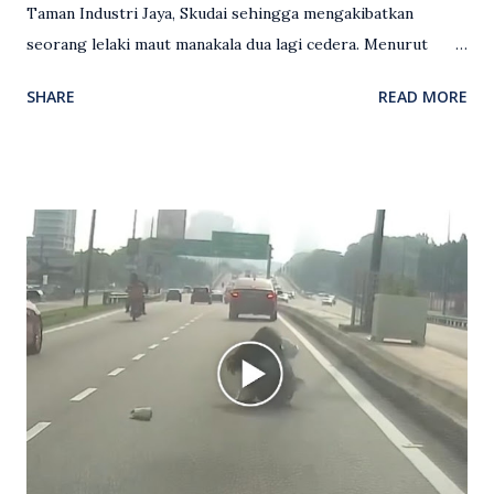
Taman Industri Jaya, Skudai sehingga mengakibatkan
seorang lelaki maut manakala dua lagi cedera. Menurut
kenyataan media yang dikeluarkan Polis Diraja Malaysia,
SHARE
READ MORE
kejadian berlaku sekitar jam 11 malam dan pihak polis
menerima maklumat berkaitan insiden tembakan melibatkan
mangsa lelaki tempatan berusia 27 tahun. Siasatan awal
mendapati kejadian berlaku di hadapan sebuah pusat
hiburan di kawasan berkenaan. Seorang mangsa disahkan
meninggal dunia di lokasi kejadian akibat terkena tembakan,
manakala seorang lagi mangsa mengalami kecederaan.
Turut dipercayai terdapat seorang lagi individu cedera
namun identitinya masih belum dikenal pasti selepas dibawa
keluar dari lokasi oleh kenalannya. Polis kini sedang giat
mengesan dua suspek yang masih bebas bagi membantu
siasatan lanjut. Kes disiasat mengikut Seksyen 302 Kanun
Keseksaan kerana membunuh. Orang ramai yang mempunyai