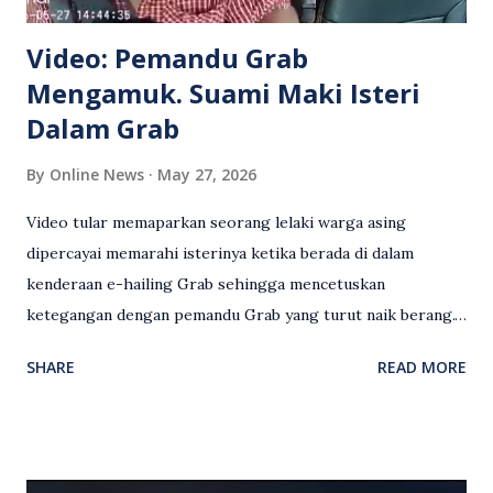
Video: Pemandu Grab
Mengamuk. Suami Maki Isteri
Dalam Grab
By
Online News
May 27, 2026
Video tular memaparkan seorang lelaki warga asing
dipercayai memarahi isterinya ketika berada di dalam
kenderaan e-hailing Grab sehingga mencetuskan
ketegangan dengan pemandu Grab yang turut naik berang.
Video rakaman CCTV memaparkan detik pertengkaran
SHARE
READ MORE
antara seorang lelaki warga asing dengan pemandu Grab
dipercayai berlaku selepas lelaki tersebut memarahi
isterinya di dalam kenderaan e-hailing berkenaan. Rakaman
itu turut menunjukkan suasana tegang apabila pemandu