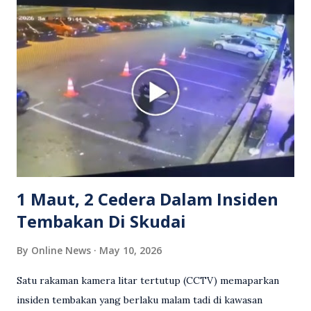
Grab bertindak mempertahankan wanita terbabit sebelum
berlaku pertikaman lidah antara kedua-dua pihak. Video
berkenaan kini tular di media sosial dan mendapat pelbagai
reaksi orang ramai. Antara komen orang awam yang tular di
media sosial mengenai insiden tersebut ialah ramai yang
meluahkan rasa marah terhadap tindakan lelaki berkenaan
serta memuji pemandu Grab kerana campur tangan.
Sebahagian netizen turut meminta pihak berkuasa
mengambil tindakan tegas, manakala ada yang bersimpati
terhadap wanita dipercayai menjadi mangs...
1 Maut, 2 Cedera Dalam Insiden
Tembakan Di Skudai
By
Online News
May 10, 2026
Satu rakaman kamera litar tertutup (CCTV) memaparkan
insiden tembakan yang berlaku malam tadi di kawasan