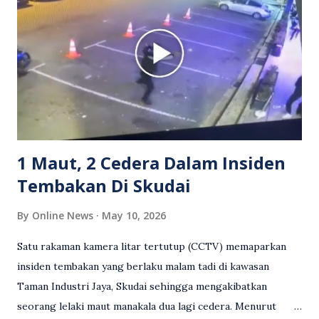
berkenaan kini tular di media sosial dan mendapat pelbagai
reaksi orang ramai. Antara komen orang awam yang tular di
media sosial mengenai insiden tersebut ialah ramai yang
meluahkan rasa marah terhadap tindakan lelaki berkenaan
serta memuji pemandu Grab kerana campur tangan.
Sebahagian netizen turut meminta pihak berkuasa
mengambil tindakan tegas, manakala ada yang bersimpati
terhadap wanita dipercayai menjadi mangs...
1 Maut, 2 Cedera Dalam Insiden
Tembakan Di Skudai
By
Online News
May 10, 2026
Satu rakaman kamera litar tertutup (CCTV) memaparkan
insiden tembakan yang berlaku malam tadi di kawasan
Taman Industri Jaya, Skudai sehingga mengakibatkan
seorang lelaki maut manakala dua lagi cedera. Menurut