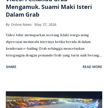
Mengamuk. Suami Maki Isteri
Dalam Grab
By
Online News
May 27, 2026
Video tular memaparkan seorang lelaki warga asing
dipercayai memarahi isterinya ketika berada di dalam
kenderaan e-hailing Grab sehingga mencetuskan
ketegangan dengan pemandu Grab yang turut naik berang.
Video rakaman CCTV memaparkan detik pertengkaran
SHARE
READ MORE
antara seorang lelaki warga asing dengan pemandu Grab
dipercayai berlaku selepas lelaki tersebut memarahi
isterinya di dalam kenderaan e-hailing berkenaan. Rakaman
itu turut menunjukkan suasana tegang apabila pemandu
Grab bertindak mempertahankan wanita terbabit sebelum
berlaku pertikaman lidah antara kedua-dua pihak. Video