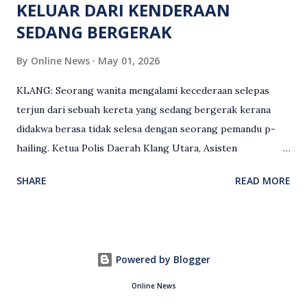
KELUAR DARI KENDERAAN
SEDANG BERGERAK
By
Online News
May 01, 2026
KLANG: Seorang wanita mengalami kecederaan selepas
terjun dari sebuah kereta yang sedang bergerak kerana
didakwa berasa tidak selesa dengan seorang pemandu p-
hailing. Ketua Polis Daerah Klang Utara, Asisten
Komisioner S. Vijaya Rao, dalam satu kenyataan pada Sabtu
SHARE
READ MORE
(2 Mei), berkata pemandu berusia 47 tahun itu telah
membuat laporan polis berhubung kejadian tersebut
selepas insiden pada 1 Mei. “Insiden berlaku di tengah jalan
berhampiran sebuah stesen minyak di Taman Eng Ann
Powered by Blogger
ketika pengadu sedang membawa dua penumpang. “Tiba-
tiba, salah seorang penumpang wanita membuka pintu
Online News
belakang sebelah kanan dan terjun keluar ketika kenderaan