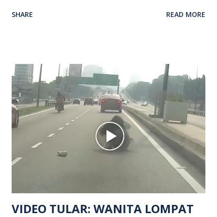
kenyataan media yang dikeluarkan Polis Diraja Malaysia,
SHARE
READ MORE
kejadian berlaku sekitar jam 11 malam dan pihak polis
menerima maklumat berkaitan insiden tembakan melibatkan
mangsa lelaki tempatan berusia 27 tahun. Siasatan awal
mendapati kejadian berlaku di hadapan sebuah pusat
hiburan di kawasan berkenaan. Seorang mangsa disahkan
meninggal dunia di lokasi kejadian akibat terkena tembakan,
manakala seorang lagi mangsa mengalami kecederaan.
Turut dipercayai terdapat seorang lagi individu cedera
namun identitinya masih belum dikenal pasti selepas dibawa
keluar dari lokasi oleh kenalannya. Polis kini sedang giat
mengesan dua suspek yang masih bebas bagi membantu
siasatan lanjut. Kes disiasat mengikut Seksyen 302 Kanun
Keseksaan kerana membunuh. Orang ramai yang mempunyai
maklumat diminta t...
VIDEO TULAR: WANITA LOMPAT