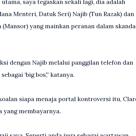
utama, saya tegaskan sekali lagi, dia adalah
dana Menteri, Datuk Seri) Najib (Tun Razak) dan
ah (Mansor) yang mainkan peranan dalam skanda
aksi dengan Najib melalui panggilan telefon dan
ebagai ‘big bos’,” katanya.
oalan siapa menaja portal kontroversi itu, Clar
pa yang membayarnya.
aji saya. Seperti anda juga sebagai wartawan,