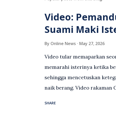
Video: Pemand
Suami Maki Ist
By
Online News
May 27, 2026
Video tular memaparkan seor
memarahi isterinya ketika be
sehingga mencetuskan keteg
naik berang. Video rakaman
antara seorang lelaki warga
SHARE
berlaku selepas lelaki terse