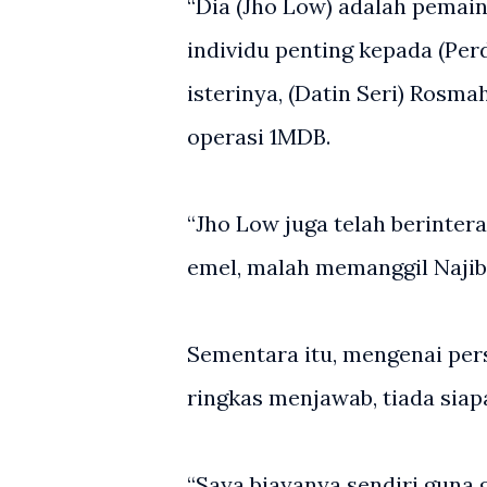
“Dia (Jho Low) adalah pemain 
individu penting kepada (Per
isterinya, (Datin Seri) Rosm
operasi 1MDB.
“Jho Low juga telah berinter
emel, malah memanggil Najib s
Sementara itu, mengenai pers
ringkas menjawab, tiada sia
“Saya biayanya sendiri guna g