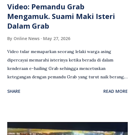
Video: Pemandu Grab
Mengamuk. Suami Maki Isteri
Dalam Grab
By
Online News
May 27, 2026
Video tular memaparkan seorang lelaki warga asing
dipercayai memarahi isterinya ketika berada di dalam
kenderaan e-hailing Grab sehingga mencetuskan
ketegangan dengan pemandu Grab yang turut naik berang.
Video rakaman CCTV memaparkan detik pertengkaran
SHARE
READ MORE
antara seorang lelaki warga asing dengan pemandu Grab
dipercayai berlaku selepas lelaki tersebut memarahi
isterinya di dalam kenderaan e-hailing berkenaan. Rakaman
itu turut menunjukkan suasana tegang apabila pemandu
Grab bertindak mempertahankan wanita terbabit sebelum