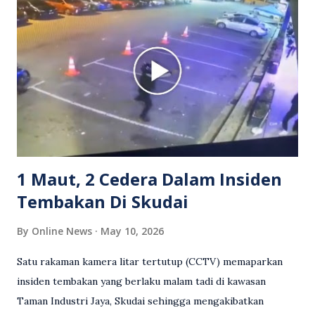
berlaku pertikaman lidah antara kedua-dua pihak. Video
berkenaan kini tular di media sosial dan mendapat pelbagai
reaksi orang ramai. Antara komen orang awam yang tular di
media sosial mengenai insiden tersebut ialah ramai yang
meluahkan rasa marah terhadap tindakan lelaki berkenaan
serta memuji pemandu Grab kerana campur tangan.
Sebahagian netizen turut meminta pihak berkuasa
mengambil tindakan tegas, manakala ada yang bersimpati
terhadap wanita dipercayai menjadi mangs...
1 Maut, 2 Cedera Dalam Insiden
Tembakan Di Skudai
By
Online News
May 10, 2026
Satu rakaman kamera litar tertutup (CCTV) memaparkan
insiden tembakan yang berlaku malam tadi di kawasan
Taman Industri Jaya, Skudai sehingga mengakibatkan