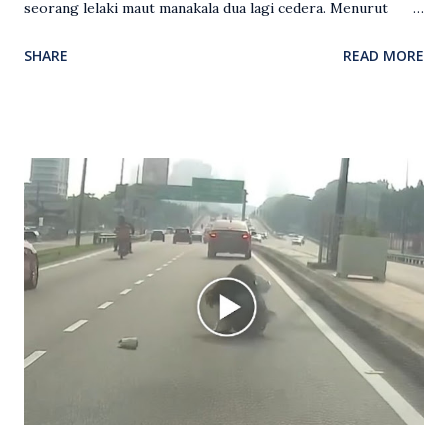
seorang lelaki maut manakala dua lagi cedera. Menurut
kenyataan media yang dikeluarkan Polis Diraja Malaysia,
SHARE
READ MORE
kejadian berlaku sekitar jam 11 malam dan pihak polis
menerima maklumat berkaitan insiden tembakan melibatkan
mangsa lelaki tempatan berusia 27 tahun. Siasatan awal
mendapati kejadian berlaku di hadapan sebuah pusat
hiburan di kawasan berkenaan. Seorang mangsa disahkan
meninggal dunia di lokasi kejadian akibat terkena tembakan,
manakala seorang lagi mangsa mengalami kecederaan.
Turut dipercayai terdapat seorang lagi individu cedera
namun identitinya masih belum dikenal pasti selepas dibawa
keluar dari lokasi oleh kenalannya. Polis kini sedang giat
mengesan dua suspek yang masih bebas bagi membantu
siasatan lanjut. Kes disiasat mengikut Seksyen 302 Kanun
Keseksaan kerana membunuh. Orang ramai yang mempunyai
maklumat diminta t...