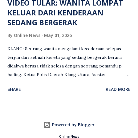
VIDEO TULAR: WANITA LOMPAT
KELUAR DARI KENDERAAN
SEDANG BERGERAK
By
Online News
May 01, 2026
KLANG: Seorang wanita mengalami kecederaan selepas
terjun dari sebuah kereta yang sedang bergerak kerana
didakwa berasa tidak selesa dengan seorang pemandu p-
hailing. Ketua Polis Daerah Klang Utara, Asisten
Komisioner S. Vijaya Rao, dalam satu kenyataan pada Sabtu
SHARE
READ MORE
(2 Mei), berkata pemandu berusia 47 tahun itu telah
membuat laporan polis berhubung kejadian tersebut
selepas insiden pada 1 Mei. “Insiden berlaku di tengah jalan
berhampiran sebuah stesen minyak di Taman Eng Ann
Powered by Blogger
ketika pengadu sedang membawa dua penumpang. “Tiba-
tiba, salah seorang penumpang wanita membuka pintu
Online News