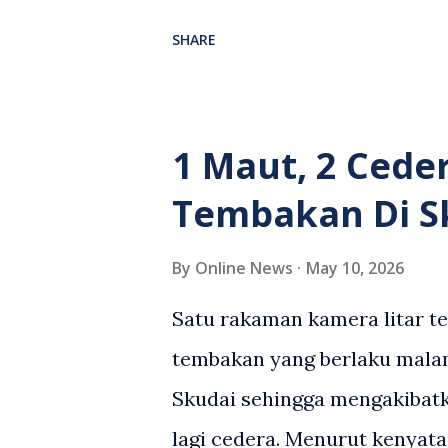
antara seorang lelaki warga
SHARE
berlaku selepas lelaki terse
kenderaan e-hailing berkena
suasana tegang apabila pem
1 Maut, 2 Cede
wanita terbabit sebelum ber
Tembakan Di S
pihak. Video berkenaan kini 
pelbagai reaksi orang ramai.
By
Online News
May 10, 2026
media sosial mengenai insid
Satu rakaman kamera litar t
rasa marah terhadap tindaka
tembakan yang berlaku malam
pemandu Grab kerana campur
Skudai sehingga mengakibatk
meminta pihak berkuasa men
lagi cedera. Menurut kenyata