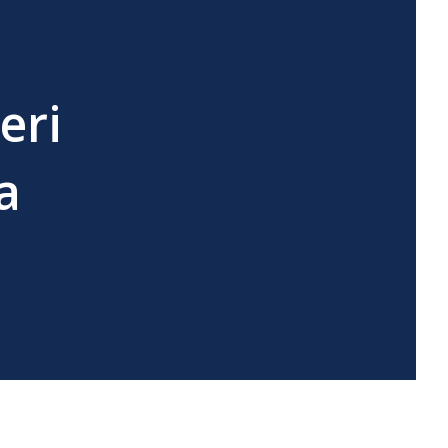
eri
a