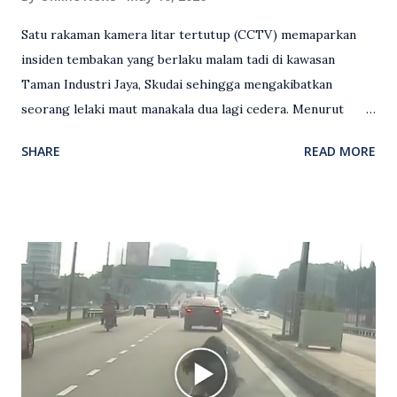
Satu rakaman kamera litar tertutup (CCTV) memaparkan
insiden tembakan yang berlaku malam tadi di kawasan
Taman Industri Jaya, Skudai sehingga mengakibatkan
seorang lelaki maut manakala dua lagi cedera. Menurut
kenyataan media yang dikeluarkan Polis Diraja Malaysia,
SHARE
READ MORE
kejadian berlaku sekitar jam 11 malam dan pihak polis
menerima maklumat berkaitan insiden tembakan melibatkan
mangsa lelaki tempatan berusia 27 tahun. Siasatan awal
mendapati kejadian berlaku di hadapan sebuah pusat
hiburan di kawasan berkenaan. Seorang mangsa disahkan
meninggal dunia di lokasi kejadian akibat terkena tembakan,
manakala seorang lagi mangsa mengalami kecederaan.
Turut dipercayai terdapat seorang lagi individu cedera
namun identitinya masih belum dikenal pasti selepas dibawa
keluar dari lokasi oleh kenalannya. Polis kini sedang giat