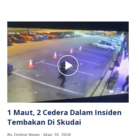
dipercayai berlaku selepas lelaki tersebut memarahi
isterinya di dalam kenderaan e-hailing berkenaan. Rakaman
itu turut menunjukkan suasana tegang apabila pemandu
Grab bertindak mempertahankan wanita terbabit sebelum
berlaku pertikaman lidah antara kedua-dua pihak. Video
berkenaan kini tular di media sosial dan mendapat pelbagai
reaksi orang ramai. Antara komen orang awam yang tular di
media sosial mengenai insiden tersebut ialah ramai yang
meluahkan rasa marah terhadap tindakan lelaki berkenaan
serta memuji pemandu Grab kerana campur tangan.
Sebahagian netizen turut meminta pihak berkuasa
mengambil tindakan tegas, manakala ada yang bersimpati
terhadap wanita dipercayai menjadi mangs...
1 Maut, 2 Cedera Dalam Insiden
Tembakan Di Skudai
By
Online News
May 10, 2026