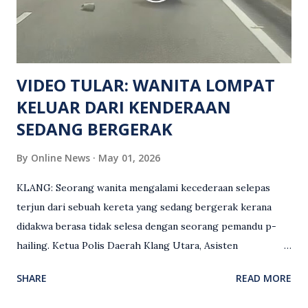
mengesan dua suspek yang masih bebas bagi membantu
siasatan lanjut. Kes disiasat mengikut Seksyen 302 Kanun
Keseksaan kerana membunuh. Orang ramai yang mempunyai
maklumat diminta t...
VIDEO TULAR: WANITA LOMPAT
KELUAR DARI KENDERAAN
SEDANG BERGERAK
By
Online News
May 01, 2026
KLANG: Seorang wanita mengalami kecederaan selepas
terjun dari sebuah kereta yang sedang bergerak kerana
didakwa berasa tidak selesa dengan seorang pemandu p-
hailing. Ketua Polis Daerah Klang Utara, Asisten
Komisioner S. Vijaya Rao, dalam satu kenyataan pada Sabtu
SHARE
READ MORE
(2 Mei), berkata pemandu berusia 47 tahun itu telah
membuat laporan polis berhubung kejadian tersebut