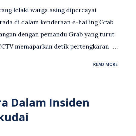
ang lelaki warga asing dipercayai
rada di dalam kenderaan e-hailing Grab
angan dengan pemandu Grab yang turut
 CCTV memaparkan detik pertengkaran
 asing dengan pemandu Grab dipercayai
READ MORE
but memarahi isterinya di dalam
an. Rakaman itu turut menunjukkan
andu Grab bertindak mempertahankan
ra Dalam Insiden
laku pertikaman lidah antara kedua-dua
kudai
tular di media sosial dan mendapat
 Antara komen orang awam yang tular di