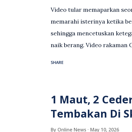
Video tular memaparkan seor
memarahi isterinya ketika be
sehingga mencetuskan keteg
naik berang. Video rakaman
antara seorang lelaki warga
SHARE
berlaku selepas lelaki terse
kenderaan e-hailing berkena
suasana tegang apabila pem
1 Maut, 2 Cede
wanita terbabit sebelum ber
Tembakan Di S
pihak. Video berkenaan kini 
pelbagai reaksi orang ramai.
By
Online News
May 10, 2026