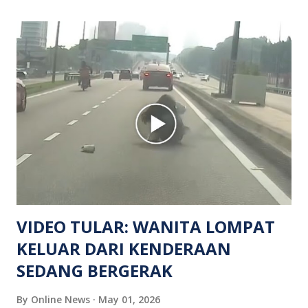
mendapati kejadian berlaku di hadapan sebuah pusat
hiburan di kawasan berkenaan. Seorang mangsa disahkan
meninggal dunia di lokasi kejadian akibat terkena tembakan,
manakala seorang lagi mangsa mengalami kecederaan.
Turut dipercayai terdapat seorang lagi individu cedera
namun identitinya masih belum dikenal pasti selepas dibawa
keluar dari lokasi oleh kenalannya. Polis kini sedang giat
mengesan dua suspek yang masih bebas bagi membantu
siasatan lanjut. Kes disiasat mengikut Seksyen 302 Kanun
Keseksaan kerana membunuh. Orang ramai yang mempunyai
maklumat diminta t...
VIDEO TULAR: WANITA LOMPAT
KELUAR DARI KENDERAAN
SEDANG BERGERAK
By
Online News
May 01, 2026