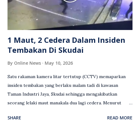
serta memuji pemandu Grab kerana campur tangan.
Sebahagian netizen turut meminta pihak berkuasa
mengambil tindakan tegas, manakala ada yang bersimpati
terhadap wanita dipercayai menjadi mangs...
1 Maut, 2 Cedera Dalam Insiden
Tembakan Di Skudai
By
Online News
May 10, 2026
Satu rakaman kamera litar tertutup (CCTV) memaparkan
insiden tembakan yang berlaku malam tadi di kawasan
Taman Industri Jaya, Skudai sehingga mengakibatkan
seorang lelaki maut manakala dua lagi cedera. Menurut
kenyataan media yang dikeluarkan Polis Diraja Malaysia,
SHARE
READ MORE
kejadian berlaku sekitar jam 11 malam dan pihak polis
menerima maklumat berkaitan insiden tembakan melibatkan
mangsa lelaki tempatan berusia 27 tahun. Siasatan awal