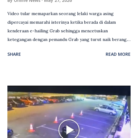
By
Online News
May 27, 2026
Video tular memaparkan seorang lelaki warga asing
dipercayai memarahi isterinya ketika berada di dalam
kenderaan e-hailing Grab sehingga mencetuskan
ketegangan dengan pemandu Grab yang turut naik berang.
Video rakaman CCTV memaparkan detik pertengkaran
SHARE
READ MORE
antara seorang lelaki warga asing dengan pemandu Grab
dipercayai berlaku selepas lelaki tersebut memarahi
isterinya di dalam kenderaan e-hailing berkenaan. Rakaman
itu turut menunjukkan suasana tegang apabila pemandu
Grab bertindak mempertahankan wanita terbabit sebelum
berlaku pertikaman lidah antara kedua-dua pihak. Video
berkenaan kini tular di media sosial dan mendapat pelbagai
reaksi orang ramai. Antara komen orang awam yang tular di
media sosial mengenai insiden tersebut ialah ramai yang
meluahkan rasa marah terhadap tindakan lelaki berkenaan