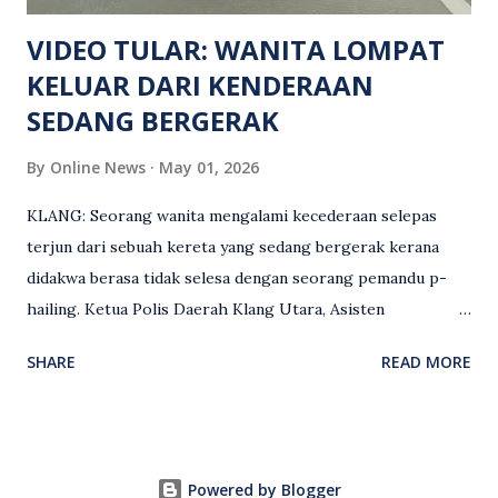
maklumat diminta t...
VIDEO TULAR: WANITA LOMPAT
KELUAR DARI KENDERAAN
SEDANG BERGERAK
By
Online News
May 01, 2026
KLANG: Seorang wanita mengalami kecederaan selepas
terjun dari sebuah kereta yang sedang bergerak kerana
didakwa berasa tidak selesa dengan seorang pemandu p-
hailing. Ketua Polis Daerah Klang Utara, Asisten
Komisioner S. Vijaya Rao, dalam satu kenyataan pada Sabtu
SHARE
READ MORE
(2 Mei), berkata pemandu berusia 47 tahun itu telah
membuat laporan polis berhubung kejadian tersebut
selepas insiden pada 1 Mei. “Insiden berlaku di tengah jalan
berhampiran sebuah stesen minyak di Taman Eng Ann
Powered by Blogger
ketika pengadu sedang membawa dua penumpang. “Tiba-