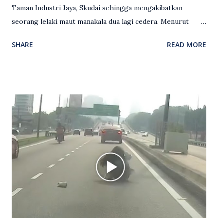
Taman Industri Jaya, Skudai sehingga mengakibatkan
seorang lelaki maut manakala dua lagi cedera. Menurut
kenyataan media yang dikeluarkan Polis Diraja Malaysia,
SHARE
READ MORE
kejadian berlaku sekitar jam 11 malam dan pihak polis
menerima maklumat berkaitan insiden tembakan melibatkan
mangsa lelaki tempatan berusia 27 tahun. Siasatan awal
mendapati kejadian berlaku di hadapan sebuah pusat
hiburan di kawasan berkenaan. Seorang mangsa disahkan
meninggal dunia di lokasi kejadian akibat terkena tembakan,
manakala seorang lagi mangsa mengalami kecederaan.
Turut dipercayai terdapat seorang lagi individu cedera
namun identitinya masih belum dikenal pasti selepas dibawa
keluar dari lokasi oleh kenalannya. Polis kini sedang giat
mengesan dua suspek yang masih bebas bagi membantu
siasatan lanjut. Kes disiasat mengikut Seksyen 302 Kanun
Keseksaan kerana membunuh. Orang ramai yang mempunyai