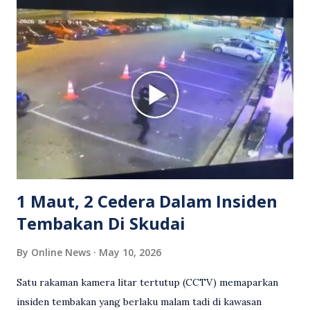
Grab bertindak mempertahankan wanita terbabit sebelum
berlaku pertikaman lidah antara kedua-dua pihak. Video
berkenaan kini tular di media sosial dan mendapat pelbagai
reaksi orang ramai. Antara komen orang awam yang tular di
media sosial mengenai insiden tersebut ialah ramai yang
meluahkan rasa marah terhadap tindakan lelaki berkenaan
serta memuji pemandu Grab kerana campur tangan.
Sebahagian netizen turut meminta pihak berkuasa
mengambil tindakan tegas, manakala ada yang bersimpati
terhadap wanita dipercayai menjadi mangs...
1 Maut, 2 Cedera Dalam Insiden
Tembakan Di Skudai
By
Online News
May 10, 2026
Satu rakaman kamera litar tertutup (CCTV) memaparkan
insiden tembakan yang berlaku malam tadi di kawasan