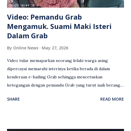
Video: Pemandu Grab
Mengamuk. Suami Maki Isteri
Dalam Grab
By
Online News
May 27, 2026
Video tular memaparkan seorang lelaki warga asing
dipercayai memarahi isterinya ketika berada di dalam
kenderaan e-hailing Grab sehingga mencetuskan
ketegangan dengan pemandu Grab yang turut naik berang.
Video rakaman CCTV memaparkan detik pertengkaran
SHARE
READ MORE
antara seorang lelaki warga asing dengan pemandu Grab
dipercayai berlaku selepas lelaki tersebut memarahi
isterinya di dalam kenderaan e-hailing berkenaan. Rakaman
itu turut menunjukkan suasana tegang apabila pemandu