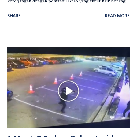
ketegangan dengan pemandu Grab yang turut naik berang.
Video rakaman CCTV memaparkan detik pertengkaran
SHARE
READ MORE
antara seorang lelaki warga asing dengan pemandu Grab
dipercayai berlaku selepas lelaki tersebut memarahi
isterinya di dalam kenderaan e-hailing berkenaan. Rakaman
itu turut menunjukkan suasana tegang apabila pemandu
Grab bertindak mempertahankan wanita terbabit sebelum
berlaku pertikaman lidah antara kedua-dua pihak. Video
berkenaan kini tular di media sosial dan mendapat pelbagai
reaksi orang ramai. Antara komen orang awam yang tular di
media sosial mengenai insiden tersebut ialah ramai yang
meluahkan rasa marah terhadap tindakan lelaki berkenaan
serta memuji pemandu Grab kerana campur tangan.
Sebahagian netizen turut meminta pihak berkuasa
mengambil tindakan tegas, manakala ada yang bersimpati
terhadap wanita dipercayai menjadi mangs...