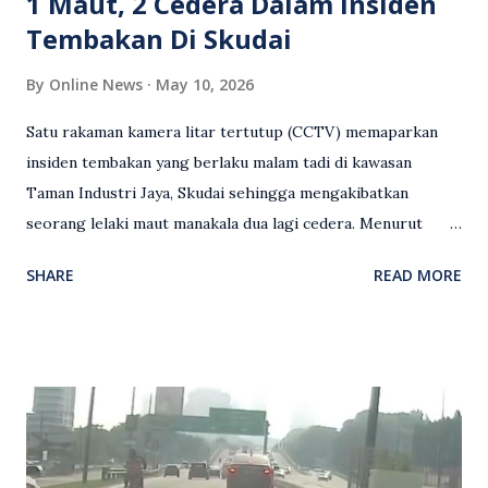
1 Maut, 2 Cedera Dalam Insiden
Tembakan Di Skudai
By
Online News
May 10, 2026
Satu rakaman kamera litar tertutup (CCTV) memaparkan
insiden tembakan yang berlaku malam tadi di kawasan
Taman Industri Jaya, Skudai sehingga mengakibatkan
seorang lelaki maut manakala dua lagi cedera. Menurut
kenyataan media yang dikeluarkan Polis Diraja Malaysia,
SHARE
READ MORE
kejadian berlaku sekitar jam 11 malam dan pihak polis
menerima maklumat berkaitan insiden tembakan melibatkan
mangsa lelaki tempatan berusia 27 tahun. Siasatan awal
mendapati kejadian berlaku di hadapan sebuah pusat
hiburan di kawasan berkenaan. Seorang mangsa disahkan
meninggal dunia di lokasi kejadian akibat terkena tembakan,
manakala seorang lagi mangsa mengalami kecederaan.