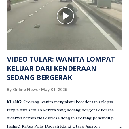
Turut dipercayai terdapat seorang lagi individu cedera
namun identitinya masih belum dikenal pasti selepas dibawa
keluar dari lokasi oleh kenalannya. Polis kini sedang giat
mengesan dua suspek yang masih bebas bagi membantu
siasatan lanjut. Kes disiasat mengikut Seksyen 302 Kanun
Keseksaan kerana membunuh. Orang ramai yang mempunyai
maklumat diminta t...
VIDEO TULAR: WANITA LOMPAT
KELUAR DARI KENDERAAN
SEDANG BERGERAK
By
Online News
May 01, 2026
KLANG: Seorang wanita mengalami kecederaan selepas
terjun dari sebuah kereta yang sedang bergerak kerana
didakwa berasa tidak selesa dengan seorang pemandu p-
hailing. Ketua Polis Daerah Klang Utara, Asisten