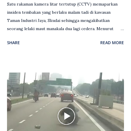
Satu rakaman kamera litar tertutup (CCTV) memaparkan
insiden tembakan yang berlaku malam tadi di kawasan
Taman Industri Jaya, Skudai sehingga mengakibatkan
seorang lelaki maut manakala dua lagi cedera. Menurut
kenyataan media yang dikeluarkan Polis Diraja Malaysia,
SHARE
READ MORE
kejadian berlaku sekitar jam 11 malam dan pihak polis
menerima maklumat berkaitan insiden tembakan melibatkan
mangsa lelaki tempatan berusia 27 tahun. Siasatan awal
mendapati kejadian berlaku di hadapan sebuah pusat
hiburan di kawasan berkenaan. Seorang mangsa disahkan
meninggal dunia di lokasi kejadian akibat terkena tembakan,
manakala seorang lagi mangsa mengalami kecederaan.
Turut dipercayai terdapat seorang lagi individu cedera
namun identitinya masih belum dikenal pasti selepas dibawa
keluar dari lokasi oleh kenalannya. Polis kini sedang giat
mengesan dua suspek yang masih bebas bagi membantu