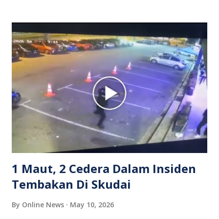
isterinya di dalam kenderaan e-hailing berkenaan. Rakaman
itu turut menunjukkan suasana tegang apabila pemandu
Grab bertindak mempertahankan wanita terbabit sebelum
berlaku pertikaman lidah antara kedua-dua pihak. Video
berkenaan kini tular di media sosial dan mendapat pelbagai
reaksi orang ramai. Antara komen orang awam yang tular di
media sosial mengenai insiden tersebut ialah ramai yang
meluahkan rasa marah terhadap tindakan lelaki berkenaan
serta memuji pemandu Grab kerana campur tangan.
Sebahagian netizen turut meminta pihak berkuasa
mengambil tindakan tegas, manakala ada yang bersimpati
terhadap wanita dipercayai menjadi mangs...
1 Maut, 2 Cedera Dalam Insiden
Tembakan Di Skudai
By
Online News
May 10, 2026