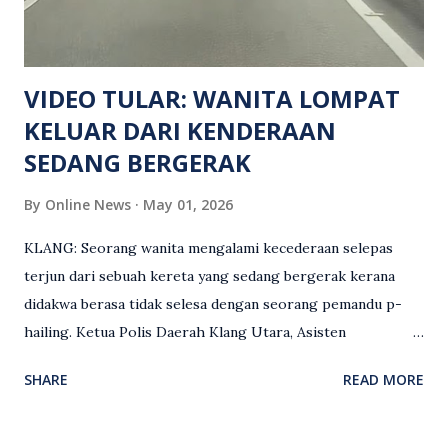
siasatan lanjut. Kes disiasat mengikut Seksyen 302 Kanun
Keseksaan kerana membunuh. Orang ramai yang mempunyai
maklumat diminta t...
VIDEO TULAR: WANITA LOMPAT
KELUAR DARI KENDERAAN
SEDANG BERGERAK
By
Online News
May 01, 2026
KLANG: Seorang wanita mengalami kecederaan selepas
terjun dari sebuah kereta yang sedang bergerak kerana
didakwa berasa tidak selesa dengan seorang pemandu p-
hailing. Ketua Polis Daerah Klang Utara, Asisten
Komisioner S. Vijaya Rao, dalam satu kenyataan pada Sabtu
SHARE
READ MORE
(2 Mei), berkata pemandu berusia 47 tahun itu telah
membuat laporan polis berhubung kejadian tersebut
selepas insiden pada 1 Mei. “Insiden berlaku di tengah jalan