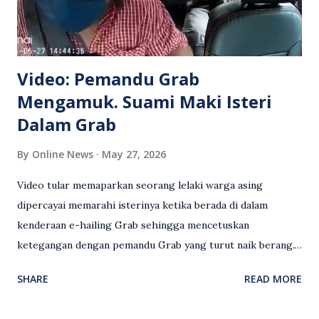
Video: Pemandu Grab
Mengamuk. Suami Maki Isteri
Dalam Grab
By
Online News
May 27, 2026
Video tular memaparkan seorang lelaki warga asing
dipercayai memarahi isterinya ketika berada di dalam
kenderaan e-hailing Grab sehingga mencetuskan
ketegangan dengan pemandu Grab yang turut naik berang.
Video rakaman CCTV memaparkan detik pertengkaran
SHARE
READ MORE
antara seorang lelaki warga asing dengan pemandu Grab
dipercayai berlaku selepas lelaki tersebut memarahi