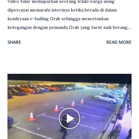
Video tular memaparkan seorang lelaki warga asing
dipercayai memarahi isterinya ketika berada di dalam
kenderaan e-hailing Grab sehingga mencetuskan
ketegangan dengan pemandu Grab yang turut naik berang.
Video rakaman CCTV memaparkan detik pertengkaran
SHARE
READ MORE
antara seorang lelaki warga asing dengan pemandu Grab
dipercayai berlaku selepas lelaki tersebut memarahi
isterinya di dalam kenderaan e-hailing berkenaan. Rakaman
itu turut menunjukkan suasana tegang apabila pemandu
Grab bertindak mempertahankan wanita terbabit sebelum
berlaku pertikaman lidah antara kedua-dua pihak. Video
berkenaan kini tular di media sosial dan mendapat pelbagai
reaksi orang ramai. Antara komen orang awam yang tular di
media sosial mengenai insiden tersebut ialah ramai yang
meluahkan rasa marah terhadap tindakan lelaki berkenaan
serta memuji pemandu Grab kerana campur tangan.