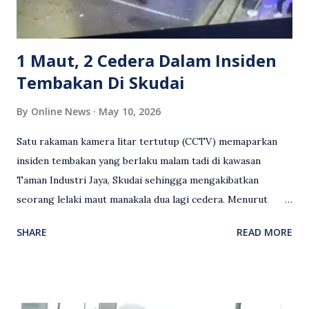
Sebahagian netizen turut meminta pihak berkuasa
mengambil tindakan tegas, manakala ada yang bersimpati
terhadap wanita dipercayai menjadi mangs...
1 Maut, 2 Cedera Dalam Insiden
Tembakan Di Skudai
By
Online News
May 10, 2026
Satu rakaman kamera litar tertutup (CCTV) memaparkan
insiden tembakan yang berlaku malam tadi di kawasan
Taman Industri Jaya, Skudai sehingga mengakibatkan
seorang lelaki maut manakala dua lagi cedera. Menurut
kenyataan media yang dikeluarkan Polis Diraja Malaysia,
SHARE
READ MORE
kejadian berlaku sekitar jam 11 malam dan pihak polis
menerima maklumat berkaitan insiden tembakan melibatkan
mangsa lelaki tempatan berusia 27 tahun. Siasatan awal
mendapati kejadian berlaku di hadapan sebuah pusat