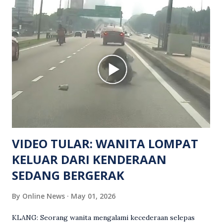
hiburan di kawasan berkenaan. Seorang mangsa disahkan
meninggal dunia di lokasi kejadian akibat terkena tembakan,
manakala seorang lagi mangsa mengalami kecederaan.
Turut dipercayai terdapat seorang lagi individu cedera
namun identitinya masih belum dikenal pasti selepas dibawa
keluar dari lokasi oleh kenalannya. Polis kini sedang giat
mengesan dua suspek yang masih bebas bagi membantu
siasatan lanjut. Kes disiasat mengikut Seksyen 302 Kanun
Keseksaan kerana membunuh. Orang ramai yang mempunyai
maklumat diminta t...
VIDEO TULAR: WANITA LOMPAT
KELUAR DARI KENDERAAN
SEDANG BERGERAK
By
Online News
May 01, 2026
KLANG: Seorang wanita mengalami kecederaan selepas