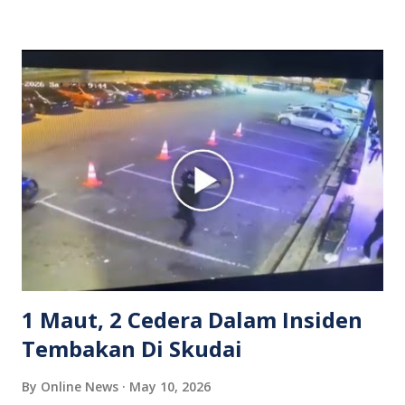
isterinya di dalam kenderaan e-hailing berkenaan. Rakaman
itu turut menunjukkan suasana tegang apabila pemandu
Grab bertindak mempertahankan wanita terbabit sebelum
berlaku pertikaman lidah antara kedua-dua pihak. Video
berkenaan kini tular di media sosial dan mendapat pelbagai
reaksi orang ramai. Antara komen orang awam yang tular di
media sosial mengenai insiden tersebut ialah ramai yang
meluahkan rasa marah terhadap tindakan lelaki berkenaan
serta memuji pemandu Grab kerana campur tangan.
Sebahagian netizen turut meminta pihak berkuasa
mengambil tindakan tegas, manakala ada yang bersimpati
terhadap wanita dipercayai menjadi mangs...
1 Maut, 2 Cedera Dalam Insiden
Tembakan Di Skudai
By
Online News
May 10, 2026