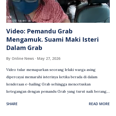
Video: Pemandu Grab
Mengamuk. Suami Maki Isteri
Dalam Grab
By
Online News
May 27, 2026
Video tular memaparkan seorang lelaki warga asing
dipercayai memarahi isterinya ketika berada di dalam
kenderaan e-hailing Grab sehingga mencetuskan
ketegangan dengan pemandu Grab yang turut naik berang.
Video rakaman CCTV memaparkan detik pertengkaran
SHARE
READ MORE
antara seorang lelaki warga asing dengan pemandu Grab
dipercayai berlaku selepas lelaki tersebut memarahi