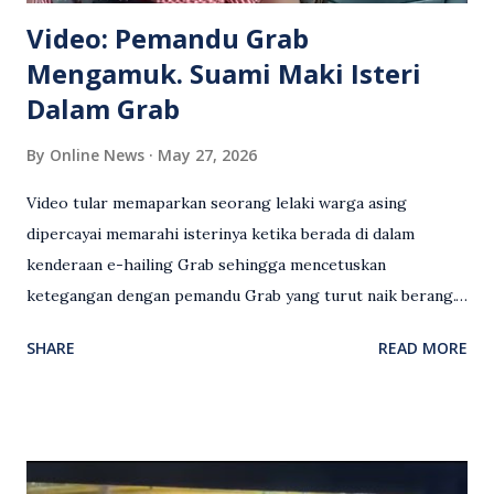
Video: Pemandu Grab
Mengamuk. Suami Maki Isteri
Dalam Grab
By
Online News
May 27, 2026
Video tular memaparkan seorang lelaki warga asing
dipercayai memarahi isterinya ketika berada di dalam
kenderaan e-hailing Grab sehingga mencetuskan
ketegangan dengan pemandu Grab yang turut naik berang.
Video rakaman CCTV memaparkan detik pertengkaran
SHARE
READ MORE
antara seorang lelaki warga asing dengan pemandu Grab
dipercayai berlaku selepas lelaki tersebut memarahi
isterinya di dalam kenderaan e-hailing berkenaan. Rakaman
itu turut menunjukkan suasana tegang apabila pemandu
Grab bertindak mempertahankan wanita terbabit sebelum