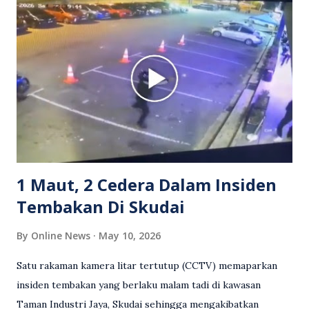
berlaku pertikaman lidah antara kedua-dua pihak. Video
berkenaan kini tular di media sosial dan mendapat pelbagai
reaksi orang ramai. Antara komen orang awam yang tular di
media sosial mengenai insiden tersebut ialah ramai yang
meluahkan rasa marah terhadap tindakan lelaki berkenaan
serta memuji pemandu Grab kerana campur tangan.
Sebahagian netizen turut meminta pihak berkuasa
mengambil tindakan tegas, manakala ada yang bersimpati
terhadap wanita dipercayai menjadi mangs...
1 Maut, 2 Cedera Dalam Insiden
Tembakan Di Skudai
By
Online News
May 10, 2026
Satu rakaman kamera litar tertutup (CCTV) memaparkan
insiden tembakan yang berlaku malam tadi di kawasan
Taman Industri Jaya, Skudai sehingga mengakibatkan