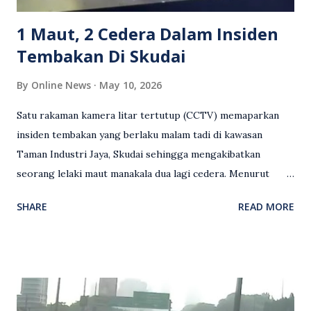
terhadap wanita dipercayai menjadi mangs...
1 Maut, 2 Cedera Dalam Insiden
Tembakan Di Skudai
By
Online News
May 10, 2026
Satu rakaman kamera litar tertutup (CCTV) memaparkan
insiden tembakan yang berlaku malam tadi di kawasan
Taman Industri Jaya, Skudai sehingga mengakibatkan
seorang lelaki maut manakala dua lagi cedera. Menurut
kenyataan media yang dikeluarkan Polis Diraja Malaysia,
SHARE
READ MORE
kejadian berlaku sekitar jam 11 malam dan pihak polis
menerima maklumat berkaitan insiden tembakan melibatkan
mangsa lelaki tempatan berusia 27 tahun. Siasatan awal
mendapati kejadian berlaku di hadapan sebuah pusat
hiburan di kawasan berkenaan. Seorang mangsa disahkan
meninggal dunia di lokasi kejadian akibat terkena tembakan,