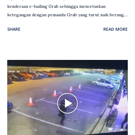
kenderaan e-hailing Grab sehingga mencetuskan
ketegangan dengan pemandu Grab yang turut naik berang.
Video rakaman CCTV memaparkan detik pertengkaran
SHARE
READ MORE
antara seorang lelaki warga asing dengan pemandu Grab
dipercayai berlaku selepas lelaki tersebut memarahi
isterinya di dalam kenderaan e-hailing berkenaan. Rakaman
itu turut menunjukkan suasana tegang apabila pemandu
Grab bertindak mempertahankan wanita terbabit sebelum
berlaku pertikaman lidah antara kedua-dua pihak. Video
berkenaan kini tular di media sosial dan mendapat pelbagai
reaksi orang ramai. Antara komen orang awam yang tular di
media sosial mengenai insiden tersebut ialah ramai yang
meluahkan rasa marah terhadap tindakan lelaki berkenaan
serta memuji pemandu Grab kerana campur tangan.
Sebahagian netizen turut meminta pihak berkuasa
mengambil tindakan tegas, manakala ada yang bersimpati