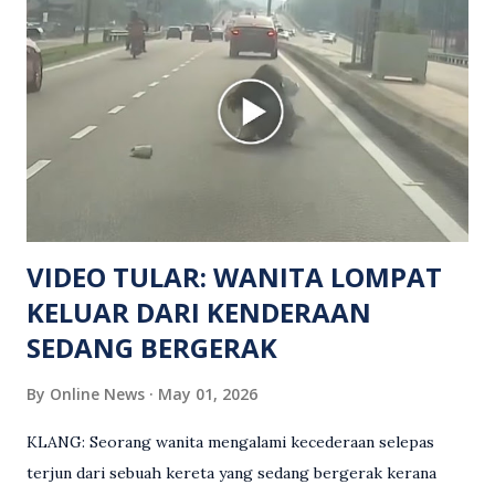
manakala seorang lagi mangsa mengalami kecederaan.
Turut dipercayai terdapat seorang lagi individu cedera
namun identitinya masih belum dikenal pasti selepas dibawa
keluar dari lokasi oleh kenalannya. Polis kini sedang giat
mengesan dua suspek yang masih bebas bagi membantu
siasatan lanjut. Kes disiasat mengikut Seksyen 302 Kanun
Keseksaan kerana membunuh. Orang ramai yang mempunyai
maklumat diminta t...
VIDEO TULAR: WANITA LOMPAT
KELUAR DARI KENDERAAN
SEDANG BERGERAK
By
Online News
May 01, 2026
KLANG: Seorang wanita mengalami kecederaan selepas
terjun dari sebuah kereta yang sedang bergerak kerana