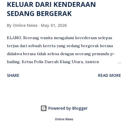
KELUAR DARI KENDERAAN
SEDANG BERGERAK
By
Online News
May 01, 2026
KLANG: Seorang wanita mengalami kecederaan selepas
terjun dari sebuah kereta yang sedang bergerak kerana
didakwa berasa tidak selesa dengan seorang pemandu p-
hailing. Ketua Polis Daerah Klang Utara, Asisten
Komisioner S. Vijaya Rao, dalam satu kenyataan pada Sabtu
SHARE
READ MORE
(2 Mei), berkata pemandu berusia 47 tahun itu telah
membuat laporan polis berhubung kejadian tersebut
selepas insiden pada 1 Mei. “Insiden berlaku di tengah jalan
berhampiran sebuah stesen minyak di Taman Eng Ann
Powered by Blogger
ketika pengadu sedang membawa dua penumpang. “Tiba-
tiba, salah seorang penumpang wanita membuka pintu
Online News
belakang sebelah kanan dan terjun keluar ketika kenderaan