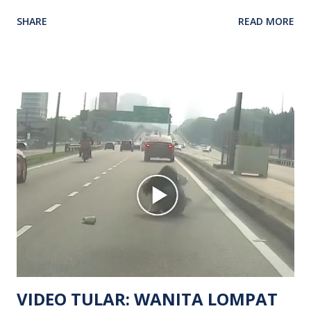
kenyataan media yang dikeluarkan Polis Diraja Malaysia,
SHARE
READ MORE
kejadian berlaku sekitar jam 11 malam dan pihak polis
menerima maklumat berkaitan insiden tembakan melibatkan
mangsa lelaki tempatan berusia 27 tahun. Siasatan awal
mendapati kejadian berlaku di hadapan sebuah pusat
hiburan di kawasan berkenaan. Seorang mangsa disahkan
meninggal dunia di lokasi kejadian akibat terkena tembakan,
manakala seorang lagi mangsa mengalami kecederaan.
Turut dipercayai terdapat seorang lagi individu cedera
namun identitinya masih belum dikenal pasti selepas dibawa
keluar dari lokasi oleh kenalannya. Polis kini sedang giat
mengesan dua suspek yang masih bebas bagi membantu
siasatan lanjut. Kes disiasat mengikut Seksyen 302 Kanun
Keseksaan kerana membunuh. Orang ramai yang mempunyai
maklumat diminta t...
VIDEO TULAR: WANITA LOMPAT