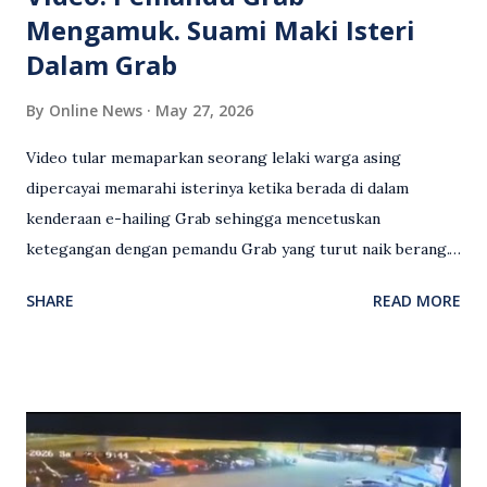
Mengamuk. Suami Maki Isteri
Dalam Grab
By
Online News
May 27, 2026
Video tular memaparkan seorang lelaki warga asing
dipercayai memarahi isterinya ketika berada di dalam
kenderaan e-hailing Grab sehingga mencetuskan
ketegangan dengan pemandu Grab yang turut naik berang.
Video rakaman CCTV memaparkan detik pertengkaran
SHARE
READ MORE
antara seorang lelaki warga asing dengan pemandu Grab
dipercayai berlaku selepas lelaki tersebut memarahi
isterinya di dalam kenderaan e-hailing berkenaan. Rakaman
itu turut menunjukkan suasana tegang apabila pemandu
Grab bertindak mempertahankan wanita terbabit sebelum
berlaku pertikaman lidah antara kedua-dua pihak. Video