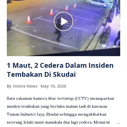
berkenaan kini tular di media sosial dan mendapat pelbagai
reaksi orang ramai. Antara komen orang awam yang tular di
media sosial mengenai insiden tersebut ialah ramai yang
meluahkan rasa marah terhadap tindakan lelaki berkenaan
serta memuji pemandu Grab kerana campur tangan.
Sebahagian netizen turut meminta pihak berkuasa
mengambil tindakan tegas, manakala ada yang bersimpati
terhadap wanita dipercayai menjadi mangs...
1 Maut, 2 Cedera Dalam Insiden
Tembakan Di Skudai
By
Online News
May 10, 2026
Satu rakaman kamera litar tertutup (CCTV) memaparkan
insiden tembakan yang berlaku malam tadi di kawasan
Taman Industri Jaya, Skudai sehingga mengakibatkan
seorang lelaki maut manakala dua lagi cedera. Menurut