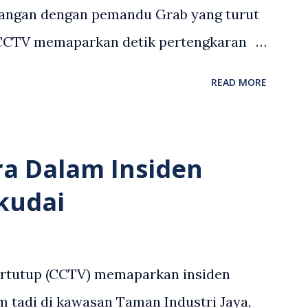
angan dengan pemandu Grab yang turut
 CCTV memaparkan detik pertengkaran
 asing dengan pemandu Grab dipercayai
READ MORE
but memarahi isterinya di dalam
an. Rakaman itu turut menunjukkan
andu Grab bertindak mempertahankan
ra Dalam Insiden
laku pertikaman lidah antara kedua-dua
kudai
tular di media sosial dan mendapat
 Antara komen orang awam yang tular di
en tersebut ialah ramai yang meluahkan
ertutup (CCTV) memaparkan insiden
n lelaki berkenaan serta memuji
 tadi di kawasan Taman Industri Jaya,