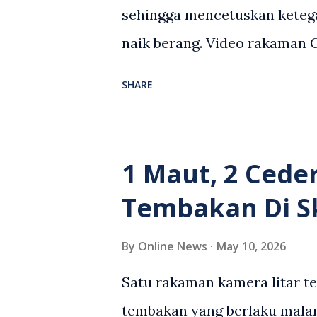
sehingga mencetuskan keteg
naik berang. Video rakaman
antara seorang lelaki warga
SHARE
berlaku selepas lelaki terse
kenderaan e-hailing berkena
suasana tegang apabila pem
1 Maut, 2 Cede
wanita terbabit sebelum ber
Tembakan Di S
pihak. Video berkenaan kini 
pelbagai reaksi orang ramai.
By
Online News
May 10, 2026
media sosial mengenai insid
Satu rakaman kamera litar t
rasa marah terhadap tindaka
tembakan yang berlaku malam