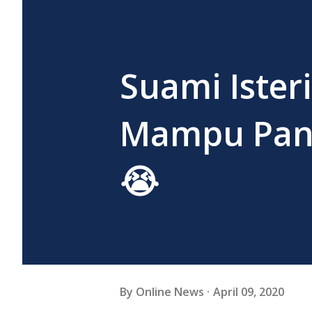
Suami Ister
Mampu Pand
😭
By
Online News
April 09, 2020