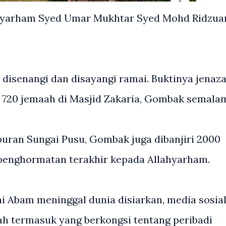
yarham Syed Umar Mukhtar Syed Mohd Ridzua
 disenangi dan disayangi ramai. Buktinya jenaz
h 720 jemaah di Masjid Zakaria, Gombak semala
ran Sungai Pusu, Gombak juga dibanjiri 2000
penghormatan terakhir kepada Allahyarham.
i Abam meninggal dunia disiarkan, media sosia
iah termasuk yang berkongsi tentang peribadi